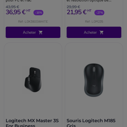
1000dpi.
43,95 €
29,99 €
36,95 €
21,95 €
HT
HT
-16%
-27%
Réf: LOK380SWHITE
Réf: LOM235
Acheter
Acheter
Logitech MX Master 3S
Souris Logitech M185
For Business
Gris