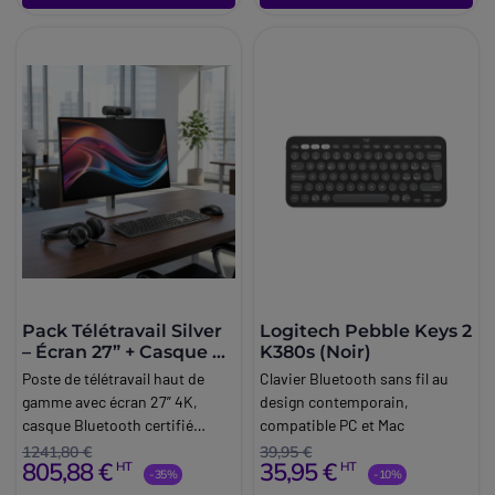
Pack Télétravail Silver
Logitech Pebble Keys 2
– Écran 27” + Casque +
K380s (Noir)
Webcam +
Poste de télétravail haut de
Clavier Bluetooth sans fil au
Clavier/Souris
gamme avec écran 27” 4K,
design contemporain,
casque Bluetooth certifié
compatible PC et Mac
Teams, webcam Full HD
1241,80 €
39,95 €
805,88 €
35,95 €
HT
HT
avancée et accessoires sans fil
-35%
-10%
pour une expérience optimale.