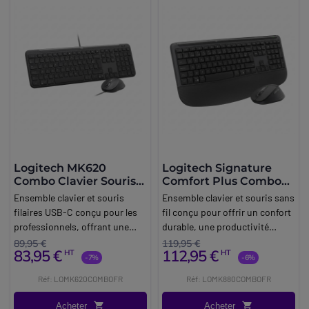
Logitech MK620
Logitech Signature
Combo Clavier Souris
Comfort Plus Combo
filaire
MK880 Clavier - Souris
Ensemble clavier et souris
Ensemble clavier et souris sans
sans fil
filaires USB-C conçu pour les
fil conçu pour offrir un confort
professionnels, offrant une
durable, une productivité
frappe silencieuse, des
accrue et une connectivité
89,95 €
119,95 €
83,95 €
112,95 €
HT
HT
raccourcis de productivité et
multi-appareils dans les
-7%
-6%
une compatibilité multi-OS.
environnements
Réf: LOMK620COMBOFR
Réf: LOMK880COMBOFR
professionnels.
Acheter
Acheter