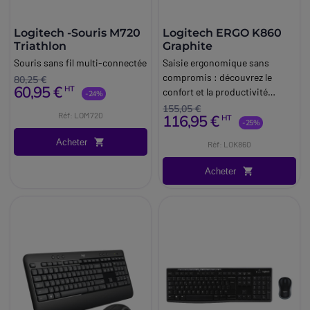
Logitech -Souris M720
Logitech ERGO K860
Triathlon
Graphite
Souris sans fil multi-connectée
Saisie ergonomique sans
compromis : découvrez le
80,25 €
60,95 €
HT
confort et la productivité
-24%
Logitech !
155,05 €
Réf: LOM720
116,95 €
HT
-25%
Acheter
Réf: LOK860
Acheter