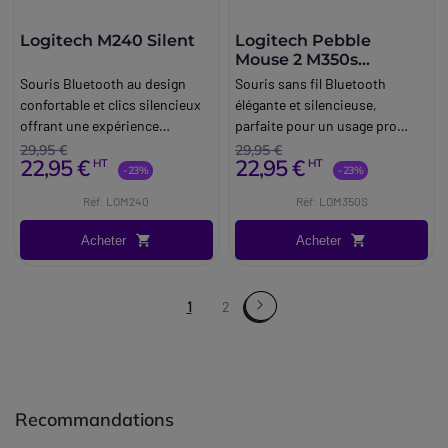
Logitech M240 Silent
Logitech Pebble
Mouse 2 M350s
(blanche)
Souris Bluetooth au design
Souris sans fil Bluetooth
confortable et clics silencieux
élégante et silencieuse,
offrant une expérience
parfaite pour un usage pro
utilisateur fluide et
sans interruptions !
29,95 €
29,95 €
22,95 €
22,95 €
HT
HT
ininterrompue.
-23%
-23%
Réf: LOM240
Réf: LOM350S
Acheter
Acheter
1
2
Recommandations