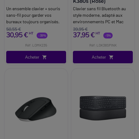
K380s (Rose)
Un ensemble clavier + souris
Clavier sans fil Bluetooth au
sans-fil pour garder vos
style moderne, adapté aux
bureaux toujours organisés.
environnements PC et Mac
50,55 €
39,95 €
30,95 €
37,95 €
HT
HT
-39%
-5%
Réf: LOMK235
Réf: LOK38SPINK
Acheter
Acheter