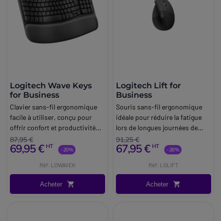
Logitech Wave Keys
Logitech Lift for
for Business
Business
Clavier sans-fil ergonomique
Souris sans-fil ergonomique
facile à utiliser, conçu pour
idéale pour réduire la fatigue
offrir confort et productivité
lors de longues journées de
aux professionnels.
travail.
87,95 €
91,25 €
69,95 €
67,95 €
HT
HT
-20%
-26%
Réf: LOWAVEK
Réf: LOLIFT
Acheter
Acheter