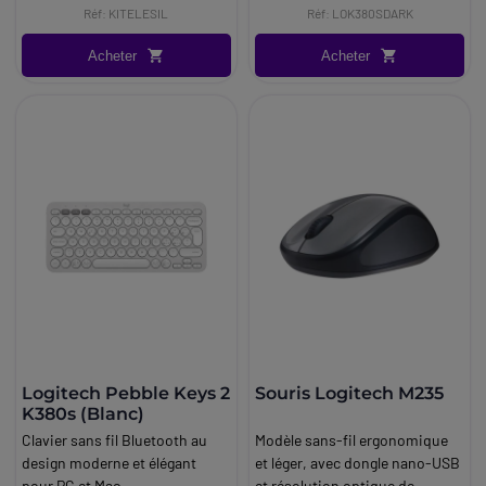
Réf: KITELESIL
Réf: LOK380SDARK
Acheter
Acheter
Logitech Pebble Keys 2
Souris Logitech M235
K380s (Blanc)
Clavier sans fil Bluetooth au
Modèle sans-fil ergonomique
design moderne et élégant
et léger, avec dongle nano-USB
pour PC et Mac
et résolution optique de