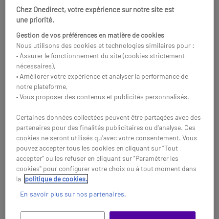
Chez Onedirect, votre expérience sur notre site est
Réf: LOMK950
Acheter
une priorité.
Acheter
Gestion de vos préférences en matière de cookies
Nous utilisons des cookies et technologies similaires pour :
• Assurer le fonctionnement du site (cookies strictement
nécessaires),
• Améliorer votre expérience et analyser la performance de
notre plateforme,
• Vous proposer des contenus et publicités personnalisés.
Certaines données collectées peuvent être partagées avec des
partenaires pour des finalités publicitaires ou d'analyse. Ces
cookies ne seront utilisés qu'avec votre consentement. Vous
pouvez accepter tous les cookies en cliquant sur "Tout
accepter" ou les refuser en cliquant sur "Paramétrer les
cookies" pour configurer votre choix ou à tout moment dans
la
politique de cookies.
Logitech ensemble MX
Logitech MX KEYS S
Keys for Business
En savoir plus sur nos partenaires.
Pack clavier, souris et pad
Clavier sans-fil performant
Logitech pour les
avec rétroéclairage intelligent