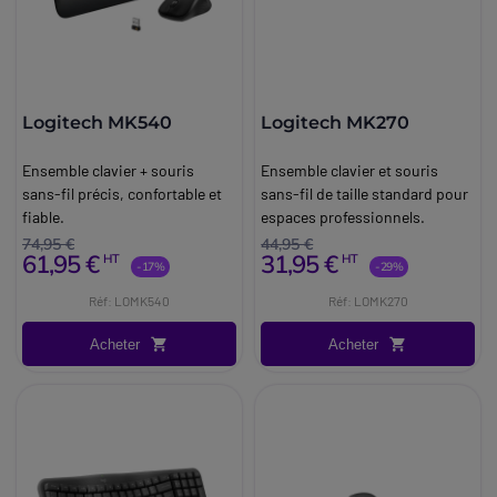
Logitech MK540
Logitech MK270
Ensemble clavier + souris
Ensemble clavier et souris
sans-fil précis, confortable et
sans-fil de taille standard pour
fiable.
espaces professionnels.
74,95 €
44,95 €
61,95 €
31,95 €
HT
HT
-17%
-29%
Réf: LOMK540
Réf: LOMK270
Acheter
Acheter