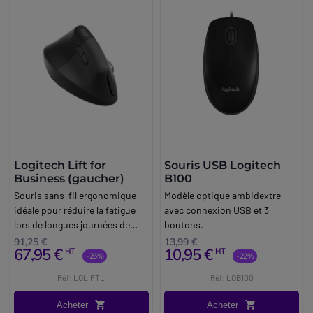
Logitech Lift for
Souris USB Logitech
Business (gaucher)
B100
Souris sans-fil ergonomique
Modèle optique ambidextre
idéale pour réduire la fatigue
avec connexion USB et 3
lors de longues journées de
boutons.
travail.
91,25 €
13,99 €
67,95 €
10,95 €
HT
HT
-26%
-22%
Réf: LOLIFTL
Réf: LOB100
Acheter
Acheter