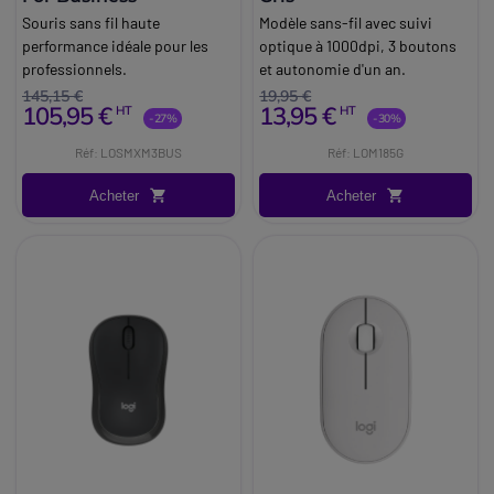
Souris sans fil haute
Modèle sans-fil avec suivi
performance idéale pour les
optique à 1000dpi, 3 boutons
professionnels.
et autonomie d'un an.
145,15 €
19,95 €
105,95 €
13,95 €
HT
HT
-27%
-30%
Réf: LOSMXM3BUS
Réf: LOM185G
Acheter
Acheter