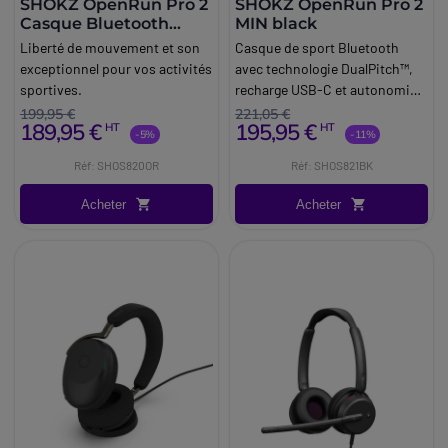
SHOKZ OpenRun Pro 2
SHOKZ OpenRun Pro 2
Casque Bluetooth
MIN black
Orange
Liberté de mouvement et son
Casque de sport Bluetooth
exceptionnel pour vos activités
avec technologie DualPitch™,
sportives.
recharge USB-C et autonomie
de 12 heures.
199,95 €
221,05 €
189,95 €
195,95 €
HT
HT
-5%
-11%
Réf: SHOS820OR
Réf: SHOS821BK
Acheter
Acheter