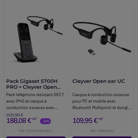
Pack Gigaset S700H
Cleyver Open ear UC
PRO + Cleyver Open
ear UC
Pack téléphone résistant DECT
Casque à conduction osseuse
avec IP40 et casque à
pour PC et mobile avec
conduction osseuse avec
Bluetooth Multipoint et dongle
connectivité Bluetooth et
USB-A.
229,90 €
188,08 €
109,95 €
HT
HT
longue autonomie pour une
-18%
utilisation intensive.
Réf: SIS700HBCWUC
Réf: ODBCWUC