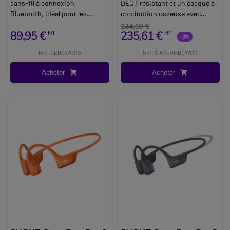
sans-fil à connexion
DECT résistant et un casque à
Bluetooth, idéal pour les
conduction osseuse avec
activités extérieures.
connectivité Bluetooth, idéal
244,10 €
89,95 €
235,61 €
HT
HT
pour les communications
-3%
quotidiennes.
Réf: ODBCWUCS
Réf: SIR700HBCWUC
Acheter
Acheter