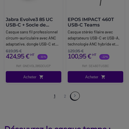
Jabra Evolve3 85 UC
EPOS IMPACT 460T
USB-C + Socle de
USB-C Teams
charge
Casque sans fil professionnel
Casque stéréo filaire avec
circum-auriculaire avec ANC
adaptateurs USB-C et USB-A,
adaptative, dongle USB-C et
technologie ANC hybride et
base de recharge, conçu pour
certification Microsoft Teams
619,95 €
129,95 €
424,95 €
100,95 €
HT
HT
offrir une concentration
pour des conversations claires
-31%
-22%
maximale au bureau comme en
au bureau et dans les
Réf: GNEVOL385DCUCP
Réf: SE460TUSBC
télétravail.
environnements de travail
hybrides.
Acheter
Acheter
1
2