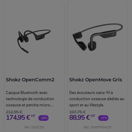
Shokz OpenComm2
Shokz OpenMove Gris
Casque Bluetooth avec
Des écouteurs sans-fil à
technologie de conduction
conduction osseuse dédiés au
osseuse et perche micro
sport et au lifestyle.
antibruit.
212,95 €
107,75 €
174,95 €
88,95 €
HT
HT
-18%
-17%
Réf: SHOC110
Réf: SHOPMOVEGY