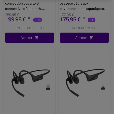
conception ouverte et
osseuse dédié aux
connectivité Bluetooth,
environnements aquatiques.
parfaits pour les
259,95 €
177,05 €
199,95 €
175,95 €
HT
HT
communications et une
-23%
-1%
utilisation professionnelle en
Réf: SHOOPENDOTSB
Réf: SHOPSWIMBL
déplacement.
Acheter
Acheter