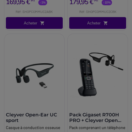
169,95 €
179,95 €
HT
HT
-1%
-10%
Réf: SHOPCOMMUC2ABK
Réf: SHOPCOMMUC2CBK
Acheter
Acheter
Cleyver Open-Ear UC
Pack Gigaset R700H
sport
PRO + Cleyver Open
ear UC
Casque à conduction osseuse
Pack comprenant un téléphone