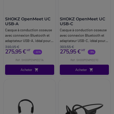
SHOKZ OpenMeet UC
SHOKZ OpenMeet UC
USB-A
USB-C
Casque à conduction osseuse
Casque à conduction osseuse
avec connexion Bluetooth et
avec connexion Bluetooth et
adaptateur USB-A, idéal pour
adaptateur USB-C, idéal pour
les bureaux et les centres
les bureaux et les centres
310,15 €
303,55 €
275,95 €
275,95 €
HT
HT
d'appels.
d'appels.
-11%
-9%
Réf: SHOOPENMEETA
Réf: SHOOPENMEETC
Acheter
Acheter