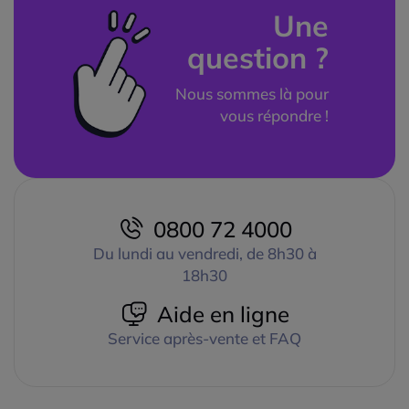
Une
question ?
Nous sommes là pour
vous répondre !
0800 72 4000
Du lundi au vendredi, de 8h30 à
18h30
Aide en ligne
Service après-vente et FAQ