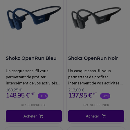
Shokz OpenRun Bleu
Shokz OpenRun Noir
Un casque sans-fil vous
Un casque sans-fil vous
permettant de profiter
permettant de profiter
intensément de vos activités
intensément de vos activités
sportives.
sportives.
168,25 €
212,00 €
148,95 €
137,95 €
HT
HT
-11%
-35%
Réf: SHOPRUNBL
Réf: SHOPRUNBK
Acheter
Acheter