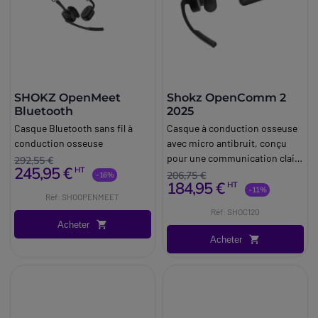
SHOKZ OpenMeet
Shokz OpenComm 2
Bluetooth
2025
Casque Bluetooth sans fil à
Casque à conduction osseuse
conduction osseuse
avec micro antibruit, conçu
pour une communication claire
292,55 €
245,95 €
HT
et mains libres en
206,75 €
-16%
184,95 €
HT
environnement dynamique.
-11%
Réf: SHOOPENMEET
Réf: SHOC120
Acheter
Acheter