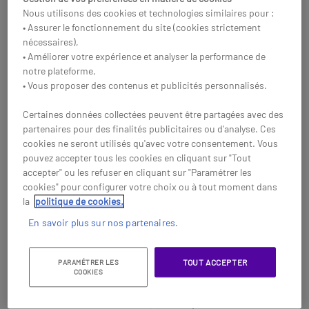
88,95 €
HT
-17%
Nous utilisons des cookies et technologies similaires pour :
Réf: SHOS820
• Assurer le fonctionnement du site (cookies strictement
Réf: SHOPMOVEBL
nécessaires),
Acheter
• Améliorer votre expérience et analyser la performance de
Acheter
notre plateforme,
• Vous proposer des contenus et publicités personnalisés.
Certaines données collectées peuvent être partagées avec des
partenaires pour des finalités publicitaires ou d'analyse. Ces
cookies ne seront utilisés qu'avec votre consentement. Vous
pouvez accepter tous les cookies en cliquant sur "Tout
accepter" ou les refuser en cliquant sur "Paramétrer les
cookies" pour configurer votre choix ou à tout moment dans
la
politique de cookies.
En savoir plus sur nos partenaires.
TOUT ACCEPTER
PARAMÉTRER LES
Shokz OpenDots One
Shokz OpenSwim Bleu
COOKIES
Écouteurs Bluetooth
Écouteurs sans fil à
Le casque MP3 à conduction