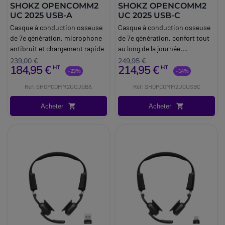
SHOKZ OPENCOMM2
SHOKZ OPENCOMM2
UC 2025 USB-A
UC 2025 USB-C
Casque à conduction osseuse
Casque à conduction osseuse
de 7e génération, microphone
de 7e génération, confort tout
antibruit et chargement rapide
au long de la journée,
microphone antibruit et
239,00 €
249,95 €
184,95 €
214,95 €
HT
HT
chargement rapide
-23%
-14%
Réf: SHOPCOMM2UCUSBA
Réf: SHOPCOMM2UCUSBC
Acheter
Acheter