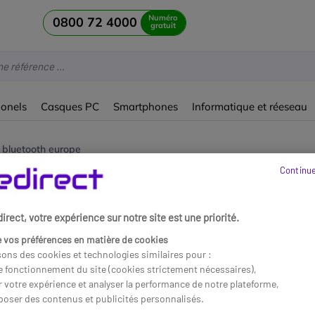
Numéro
0800 72 4000
gratuit
ionels
Casques PC
Smartphones
Informatique et réeseau
bluetooth europe
Continue
Bluetooth Europe
rect, votre expérience sur notre site est une priorité.
 vos préférences en matière de cookies
sons des cookies et technologies similaires pour :
le fonctionnement du site (cookies strictement nécessaires),
r votre expérience et analyser la performance de notre plateforme,
poser des contenus et publicités personnalisés.