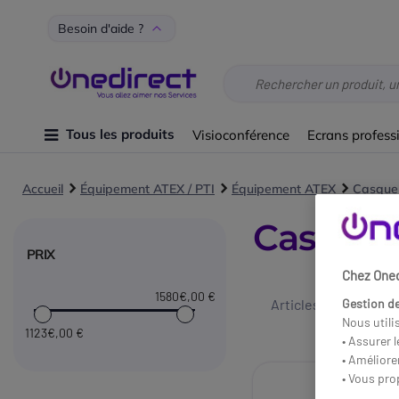
Besoin d'aide ?
Tous les produits
Visioconférence
Ecrans profess
Accueil
Équipement ATEX / PTI
Équipement ATEX
Casque 
Casque 
PRIX
Chez Onedi
1580€
,00 €
Articles 1 - 3 sur
3
Gestion de
Nous utili
1123€
,00 €
• Assurer 
• Améliore
• Vous pro