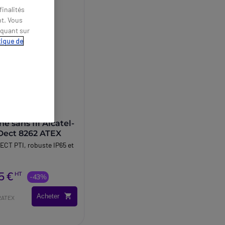
inalités
nt. Vous
iquant sur
tique de
e sans fil Alcatel-
Dect 8262 ATEX
CT PTI, robuste IP65 et
5 €
HT
-43%
Acheter
2ATEX