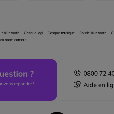
ur bluetooth
Casque logi
Casque musique
Sourie bluetooth
G
om room camera
uestion ?
0800 72 4
r vous répondre !
Aide en li