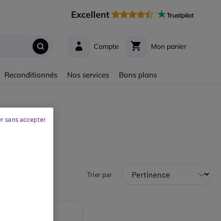
Excellent
Compte
Mon panier
Reconditionnés
Nos services
Bons plans
r sans accepter
Trier par