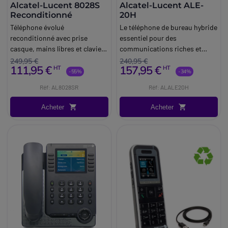
Alcatel-Lucent 8028S
Alcatel-Lucent ALE-
Reconditionné
20H
Téléphone évolué
Le téléphone de bureau hybride
reconditionné avec prise
essentiel pour des
casque, mains libres et clavier
communications riches et
AZERTY
intuitives.
249,95 €
240,95 €
111,95 €
157,95 €
HT
HT
-55%
-34%
Réf: AL8028SR
Réf: ALALE20H
Acheter
Acheter