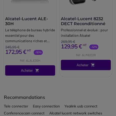
Alcatel-Lucent ALE-
Alcatel-Lucent 8232
30H
DECT Reconditionné
Le téléphone de bureau hybride
Professionnel et évolué : pour
essentiel pour des
installation Alcatel
communications riches et
269,95 €
129,95 €
HT
intuitives.
345,95 €
-52%
172,95 €
HT
-50%
Réf: ALM8232R
Réf: ALALE30H
Acheter
Acheter
Recommandations
Tele connecter
Easy connection
Yealink usb connect
Conferencecam connect
Alcatel lucent network switches