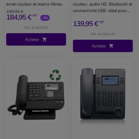
écran couleur et mains-libres.
couleur, audio HD, Bluetooth et
connectivité USB, idéal pour
199,95 €
184,95 €
HT
les communications mobiles.
-8%
139,95 €
HT
Réf: AL8058SR
Réf: ALM8242R
Acheter
Acheter