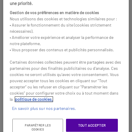
une priorité.
Gestion de vos préférences en matière de cookies
Nous utilisons des cookies et technologies similaires pour :
• Assurer le fonctionnement du site (cookies strictement
nécessaires),
• Améliorer votre expérience et analyser la performance de
notre plateforme,
• Vous proposer des contenus et publicités personnalisés.
Certaines données collectées peuvent être partagées avec des
partenaires pour des finalités publicitaires ou d'analyse. Ces
cookies ne seront utilisés qu'avec votre consentement. Vous
Alcatel-Lucent ALE-
Alcatel-Lucent ALE-
pouvez accepter tous les cookies en cliquant sur "Tout
400
400BT
accepter" ou les refuser en cliquant sur "Paramétrer les
Un téléphone de bureau IP
Un téléphone de bureau IP
cookies" pour configurer votre choix ou à tout moment dans
filaire nouvelle génération avec
filaire nouvelle génération avec
la
politique de cookies.
écran tactile couleur.
écran tactile et connexion
En savoir plus sur nos partenaires.
Bluetooth.
492,95 €
499,95 €
287,95 €
395,95 €
HT
HT
-42%
-21%
TOUT ACCEPTER
PARAMÉTRER LES
Réf: ALALE400
Réf: ALALE400BT
COOKIES