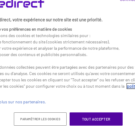
rect, votre expérience sur notre site est une priorité.
 vos préférences en matière de cookies
sons des cookies et technologies similaires pour :
le fonctionnement du site (cookies strictement nécessaires),
r votre expérience et analyser la performance de notre plateforme,
poser des contenus et publicités personnalisés.
données collectées peuvent être partagées avec des partenaires pour des f
res ou d'analyse. Ces cookies ne seront utilisés qu'avec votre consenteme
4DE
Samsung ViewFinity
Logitec
t
S80UD Moniteur 32''
for Busi
epter tous les cookies en cliquant sur "Tout accepter" ou les refuser en cl
r les cookies" pour configurer votre choix ou à tout moment dans la
poli
igabit 24
Moniteur professionnel UHD IPS de
Souris sans
 conception
32'' avec connectivité USB-C et hub
compacte, 
intégré, conçu pour les postes de
productivi
plus sur nos partenaires.
it
travail modernes nécessitant
tout lieu.
522,45 €
125,35 €
349,95 €
94,95 
HT
précision d’image et connectivité
-33%
simplifiée.
TOUT ACCEPTER
PARAMÉTRER LES COOKIES
Réf:
cheter
Acheter
Réf: LOSMX
SALS32D800UAUXEN