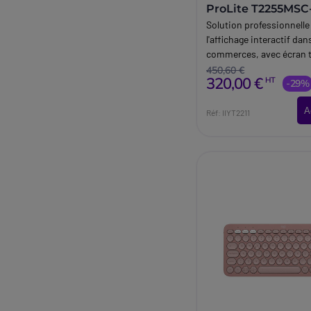
ProLite T2255MSC-B
+ support mural
Solution professionnelle
Neomounts
l'affichage interactif dan
commerces, avec écran ta
HD iiyama de 21,5 pouce
450,60 €
320,00 €
HT
mural Neomounts.
-29%
A
Réf: IIYT2211