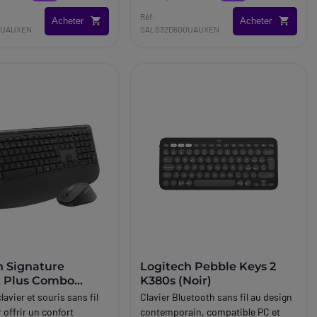
ents de travail
environnement professionnel.
Réf:
Acheter
Acheter
0UAUXEN
SALS32D600UAUXEN
h Signature
Logitech Pebble Keys 2
 Plus Combo
K380s (Noir)
avier - Souris
avier et souris sans fil
Clavier Bluetooth sans fil au design
offrir un confort
contemporain, compatible PC et