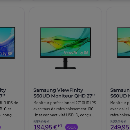
ity
Samsung ViewFinity
Samsung
7''
S60UD Moniteur QHD 27''
S60UD M
UHD IPS de
Moniteur professionnel 27" QHD IPS
Moniteur p
SB-C et
avec taux de rafraîchissement 100
avec dalle 
e, conçu
Hz et connectivité USB-C, conçu
rafraîchis
il modernes
pour améliorer la productivité et le
connectivi
397,05 €
322,25 €
194,95 €
249,95
HT
reprise.
confort dans les environnements de
-51%
bureautiqu