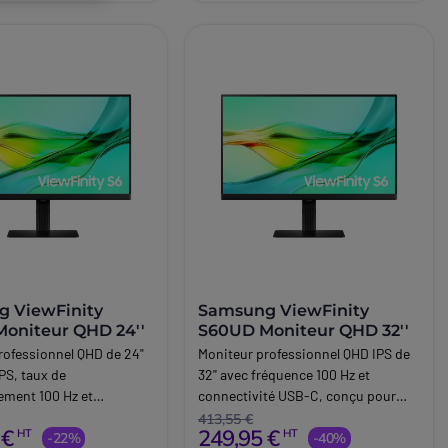
 ViewFinity
Samsung ViewFinity
oniteur QHD 24''
S60UD Moniteur QHD 32''
rofessionnel QHD de 24"
Moniteur professionnel QHD IPS de
IPS, taux de
32'' avec fréquence 100 Hz et
sement 100 Hz et
connectivité USB-C, conçu pour
té USB-C, conçu pour la
offrir un grand espace de travail et
413,55 €
 €
249,95 €
HT
HT
e avancée et les
-22%
améliorer la productivité en
-40%