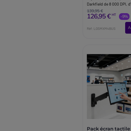
Darkfield de 8 000 DPI, d
molette de défilement M
139,95 €
126,95 €
HT
d'une connexion Logi Bo
-9%
sécurisée.
A
Réf: LOSMXM4BUS
Pack écran tactile