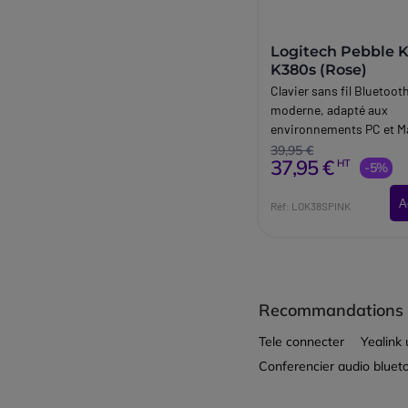
Logitech Pebble K
K380s (Rose)
Clavier sans fil Bluetooth
moderne, adapté aux
environnements PC et M
39,95 €
37,95 €
HT
-5%
A
Réf: LOK38SPINK
Recommandations
Tele connecter
Yealink
Conferencier audio bluet