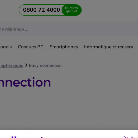
Numéro
0800 72 4000
gratuit
ionels
Casques PC
Smartphones
Informatique et réeseau
ériphériques
Easy connection
nnection
Continue