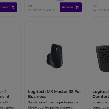
travail.
environnem
Réf:
Réf:
cheter
Acheter
modernes.
SALS27D600UAUXEN
SALS24D60
er 4
Logitech MX Master 3S For
Logitec
s fil
Business
Comfort
MK880 Cl
ns fil
Souris sans fil haute performance
Ensemble cl
sans fil
un capteur
idéale pour les professionnels.
conçu pour 