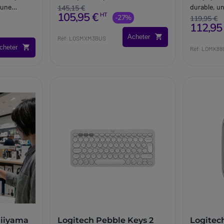
'une
durable, un
145,15 €
105,95 €
HT
agSpeed et
-27%
une connec
119,95 €
112,95
lt
dans les e
Acheter
profession
Réf: LOSMXM3BUS
cheter
Réf: LOMK8
 iiyama
Logitech Pebble Keys 2
Logitec