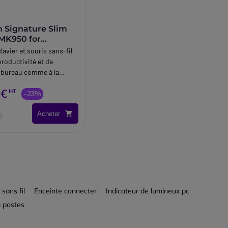
h Signature Slim
MK950 for
s
avier et souris sans-fil
roductivité et de
u bureau comme à la
 €
HT
-23%
Acheter
0
sans fil
Enceinte connecter
Indicateur de lumineux pc
3 postes