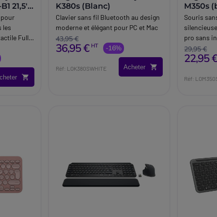
1 21,5''
K380s (Blanc)
M350s (
 pour
Clavier sans fil Bluetooth au design
Souris sans
s les
moderne et élégant pour PC et Mac
silencieuse
ctile Full
pro sans in
43,95 €
36,95 €
HT
s et support
-16%
29,95 €
22,95 
Acheter
Réf: LOK380SWHITE
cheter
Réf: LOM350