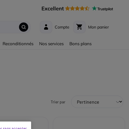
Excellent
Compte
Mon panier
Reconditionnés
Nos services
Bons plans
Trier par
r sans accepter