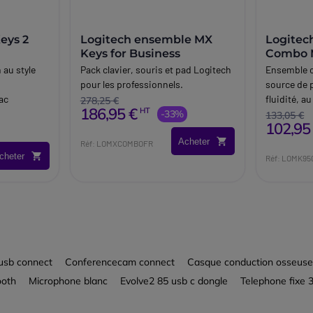
eys 2
Logitech ensemble MX
Logitec
Keys for Business
Combo 
Busines
 au style
Pack clavier, souris et pad Logitech
Ensemble cl
pour les professionnels.
source de p
ac
fluidité, a
278,25 €
186,95 €
HT
-33%
maison.
133,05 €
102,95
Acheter
Réf: LOMXCOMBOFR
cheter
Réf: LOMK95
 usb connect
Conferencecam connect
Casque conduction osseuse 
ooth
Microphone blanc
Evolve2 85 usb c dongle
Telephone fixe 