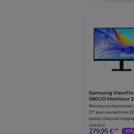
Samsung ViewFin
S80UD Moniteur 2
Moniteur professionnel 
27'' avec connectivité U
station d’accueil intégré
pour les postes de trava
399,95 €
279,95 €
HT
et la productivité en ent
-30%