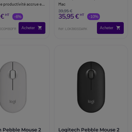
e productivité accrue et
Mac
tivité multi-appareils
39,95 €
 €
35,95 €
HT
HT
nvironnements
-6%
-10%
nels.
Acheter
Acheter
80COMBOFR
Réf: LOK380SDARK
h Pebble Mouse 2
Logitech Pebble Mouse 2