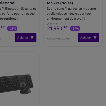
blanche)
M350s (noire)
 fil Bluetooth élégante et
Souris sans fil au design moderne
, parfaite pour un usage
et silencieuse, idéale pour tout
terruptions !
environnement de travail !
29,95 €
€
21,95 €
HT
HT
-23%
-27%
Acheter
Acheter
S
Réf: LOM350SGREY