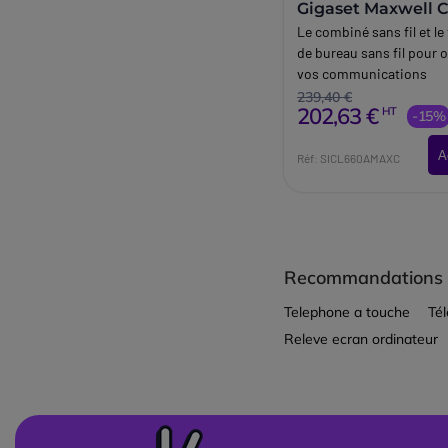
Gigaset Maxwell 
Le combiné sans fil et le
de bureau sans fil pour 
vos communications
239,40 €
202,63 €
HT
-15%
A
Réf: SICL660AMAXC
Recommandations
Telephone a touche
Té
Releve ecran ordinateur