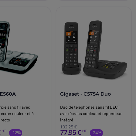
 E560A
Gigaset - C575A Duo
ixe sans fil avec
Duo de téléphones sans fil DECT
 écran couleur et 4
avec écrans couleur et répondeur
rects
intégré
102,25 €
€
77,95 €
HT
HT
-12%
-24%