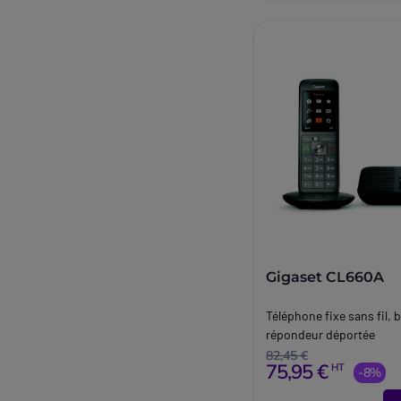
Gigaset CL660A
Téléphone fixe sans fil, 
répondeur déportée
82,45 €
75,95 €
HT
-8%