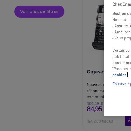
Chez Onedi
Voir plus de filtres
Gestion de
Nous utili
• Assurer 
• Améliore
• Vous pro
Certaines 
publicitai
pouvez acc
"Paramétre
Gigaset Comfort 
cookies.
En savoir 
Nouveaux téléphones san
répondeur pour ne man
communication.
101,15 €
84,95 €
HT
-16%
A
Réf: SICOM550AD