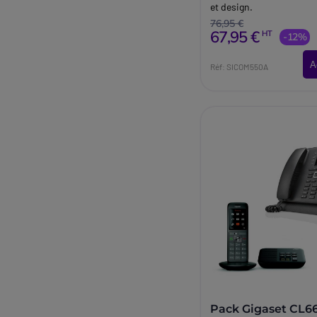
et design.
76,95 €
67,95 €
HT
-12%
A
Réf: SICOM550A
Pack Gigaset CL6