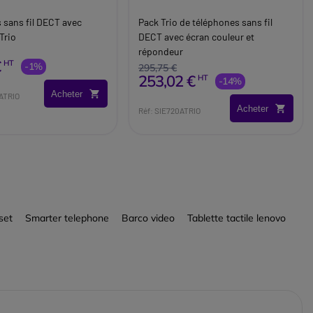
 sans fil DECT avec
Pack Trio de téléphones sans fil
Trio
DECT avec écran couleur et
répondeur
€
HT
-1%
295,75 €
253,02 €
HT
-14%
Acheter
0ATRIO
Acheter
Réf: SIE720ATRIO
set
Smarter telephone
Barco video
Tablette tactile lenovo