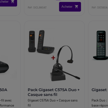
cheter
Acheter
Réf: SICL660AT
Réf: SIE560A
550A
Pack Gigaset C575A Duo +
Gigaset
Casque sans fil
fil avec
Gigaset C575A Duo + Casque sans
Pack Duo : 
erformance
fil
base répon