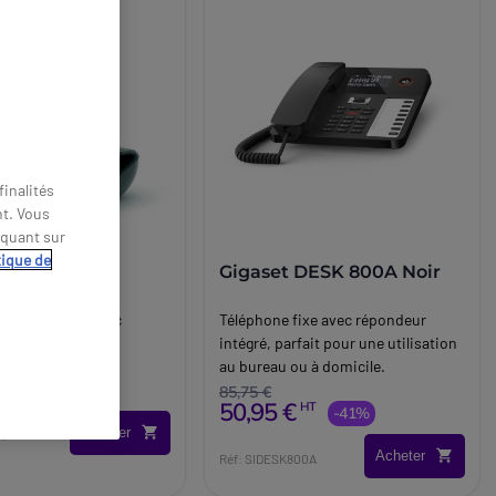
inalités
nt. Vous
iquant sur
tique de
 AS690A
Gigaset DESK 800A Noir
sans fil DECT avec
Téléphone fixe avec répondeur
intégré, parfait pour une utilisation
au bureau ou à domicile.
€
HT
-5%
85,75 €
50,95 €
HT
-41%
Acheter
A
Acheter
Réf: SIDESK800A