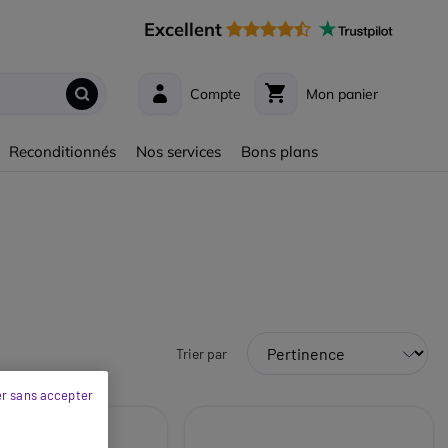
Excellent
Compte
Mon panier
Reconditionnés
Nos services
Bons plans
Trier par
r sans accepter