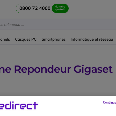
Numéro
0800 72 4000
gratuit
ionels
Casques PC
Smartphones
Informatique et réeseau
ne Repondeur Gigaset
Continue