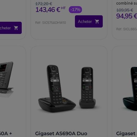
combiné s
172,20 €
143,46 €
HT
-17%
109,95 €
94,95 
Acheter
Réf: SIC575ADHW10
cheter
Réf: SICL66
60A +
Gigaset AS690A Duo
Gigaset