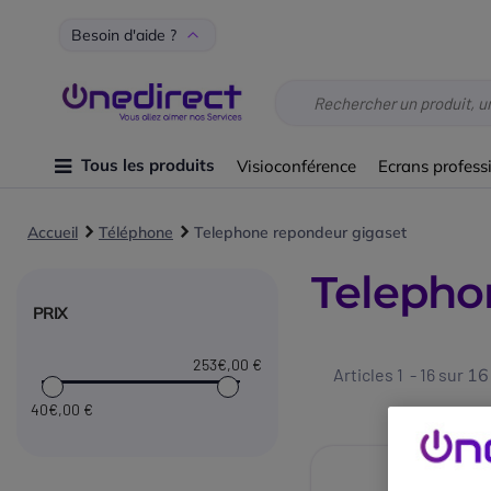
Besoin d'aide ?
Tous les produits
Visioconférence
Ecrans profess
Accueil
Téléphone
Telephone repondeur gigaset
Telepho
PRIX
253€
,00 €
Articles 1 - 16 sur
16
40€
,00 €