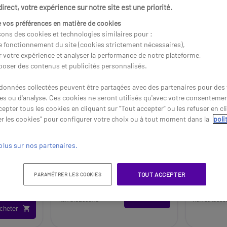
rect, votre expérience sur notre site est une priorité.
 vos préférences en matière de cookies
sons des cookies et technologies similaires pour :
le fonctionnement du site (cookies strictement nécessaires),
r votre expérience et analyser la performance de notre plateforme,
poser des contenus et publicités personnalisés.
données collectées peuvent être partagées avec des partenaires pour des f
res ou d'analyse. Ces cookies ne seront utilisés qu'avec votre consenteme
epter tous les cookies en cliquant sur "Tout accepter" ou les refuser en cl
r les cookies" pour configurer votre choix ou à tout moment dans la
poli
550AD
Gigaset CL660A Blanc
Gigaset
plus sur nos partenaires.
s-fil avec
Téléphone sans fil, base répondeur
Téléphone 
quer aucune
déportée
répondeur
71,95 €
42,95 €
TOUT ACCEPTER
40,95 €
40,95 
PARAMÉTRER LES COOKIES
HT
-43%
Acheter
Réf: SICL660AB
Réf: SIAS690
cheter