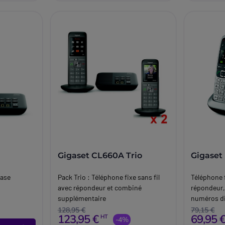
Gigaset CL660A Trio
Gigaset
base
Pack Trio : Téléphone fixe sans fil
Téléphone f
avec répondeur et combiné
répondeur,
supplémentaire
numéros di
128,95 €
79,15 €
123,95 €
69,95 
HT
-4%