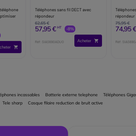
C
 téléphone
Téléphones sans fil DECT avec
Téléphones
optimiser
répondeur
répondeur 
62,65 €
75,95 €
57,95 €
74,95 
HT
-8%
Acheter
Réf: SIAS690ADUO
Réf: SIAS69
cheter
léphones incassables
Batterie externe telephone
Téléphones Giga
Tele sharp
Casque filaire reduction de bruit active