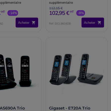
upplémentaire
supplémentaire
112,15 €
€
102,95 €
HT
HT
-14%
-8%
Acheter
Acheter
0AD
Réf: SICL660ADB
 AS690A Trio
Gigaset - E720A Trio