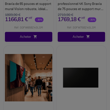
W4X4
W4X4
Bravia de 65 pouces et support
professionnel 4K Sony Bravia
mural Vision robuste, idéal
de 75 pouces et support mural
pour l'affichage numérique et
Vision robuste, idéal pour
1809,90 €
2719,90 €
1166,81 €
1769,18 €
HT
HT
les environnements
l'affichage numérique dans les
-36%
-35%
professionnels.
environnements
Réf: SOFW65BZ40LSM
Réf: SOFW75BZ40LSM
professionnels.
Acheter
Acheter