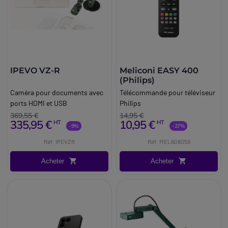
IPEVO VZ-R
Meliconi EASY 400
(Philips)
Caméra pour documents avec
Télécommande pour téléviseur
ports HDMI et USB
Philips
369,55 €
14,95 €
335,95 €
10,95 €
HT
HT
-9%
-27%
Réf: IPEVZR
Réf: MEL808059
Acheter
Acheter