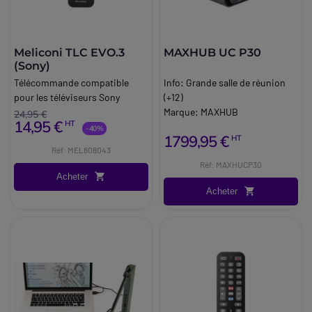
Meliconi TLC EVO.3
MAXHUB UC P30
(Sony)
Télécommande compatible
Info:
Grande salle de réunion
pour les téléviseurs Sony
(+12)
Marque:
MAXHUB
24,95 €
14,95 €
HT
-40%
1799,95 €
HT
Réf: MEL808043
Réf: MAXHUCP30
Acheter
Acheter