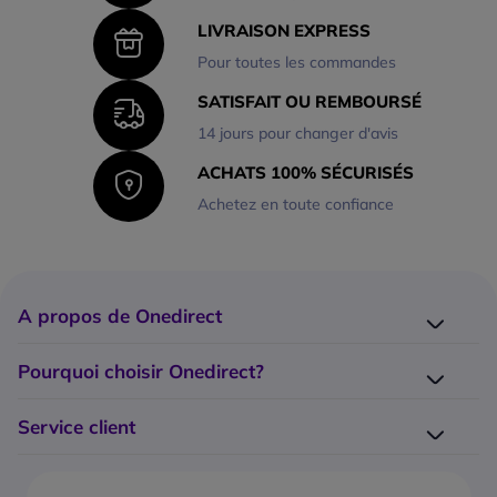
LIVRAISON EXPRESS
Pour toutes les commandes
SATISFAIT OU REMBOURSÉ
14 jours pour changer d'avis
ACHATS 100% SÉCURISÉS
Achetez en toute confiance
A propos de Onedirect
Qui sommes-nous ?
Pourquoi choisir Onedirect?
Nos marques
Nos engagements
Catalogue Onedirect
Service client
Notre démarche éco-responsable
Nos tops 10
Modalités de paiement
Service Grands Comptes
Notre blog
Livraison