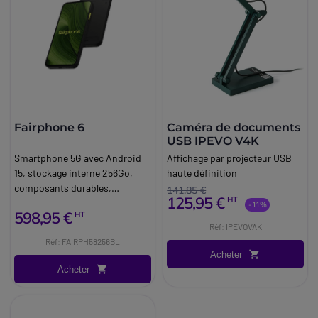
Fairphone 6
Caméra de documents
USB IPEVO V4K
Smartphone 5G avec Android
Affichage par projecteur USB
15, stockage interne 256Go,
haute définition
composants durables,
141,85 €
125,95 €
HT
certification IP55 et mises à
-11%
598,95 €
HT
jour logicielles jusqu'en 2033.
Réf: IPEVOVAK
Réf: FAIRPH58256BL
Acheter
Acheter