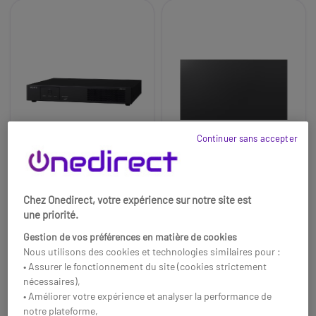
Continuer sans accepter
Sony contrôleur
Sony ZRD-B12A
Chez Onedirect, votre expérience sur notre site est
d'affichage ZRCT-300
Panneau Micro LED
une priorité.
Contrôleur d’affichage
Panneau modulaire Crystal LED
Gestion de vos préférences en matière de cookies
professionnel conçu pour
haute luminosité conçu pour
Nous utilisons des cookies et technologies similaires pour :
piloter des murs Crystal LED
murs d’écrans professionnels
• Assurer le fonctionnement du site (cookies strictement
Sony de grande taille avec un
avec images HDR éclatantes et
11999,95 €
7499,95 €
HT
HT
nécessaires),
traitement d’image avancé et
montage sans bordure.
• Améliorer votre expérience et analyser la performance de
une gestion centralisée.
Réf: SOZRCT300
Réf: SOZRDB12A
notre plateforme,