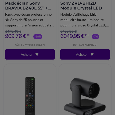
Pack écran Sony
Sony ZRD-BH12D
BRAVIA BZ40L 55’’ +
Module Crystal LED
Support Vision VFM-
Pack avec écran professionnel
Module d’affichage LED
W4X4
4K Sony de 55 pouces et
modulaire haute luminosité
support mural Vision robuste,
pour murs vidéo Crystal LED,
idéal pour l'affichage
avec rendu couleur riche,
1478,40 €
6499,95 €
909,76 €
6049,95 €
HT
HT
numérique et les
antireflet et installation
-38%
-7%
environnements
flexible.
Réf: SOFW55BZ40LSM
Réf: SOZRDBH12D1
professionnels.
Acheter
Acheter