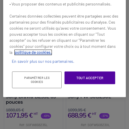
• Vous proposer des contenus et publicités personnalisés.
Acheter
Acheter
Certaines données collectées peuvent être partagées avec des
partenaires pour des finalités publicitaires ou d'analyse. Ces
cookies ne seront utilisés qu'avec votre consentement. Vous
pouvez accepter tous les cookies en cliquant sur "Tout
accepter" ou les refuser en cliquant sur "Paramétrer les
cookies" pour configurer votre choix ou à tout moment dans
la
politique de cookies.
En savoir plus sur nos partenaires.
TOUT ACCEPTER
PARAMÉTRER LES
COOKIES
Sony Bravia BZ35L 65
Sony FW-50BZ30L
pouces
1888,65 €
1099,95 €
1071,95 €
688,95 €
HT
HT
-43%
-37%
Réf: SOFW65BZ35L
Réf: SOFW50BZ30L