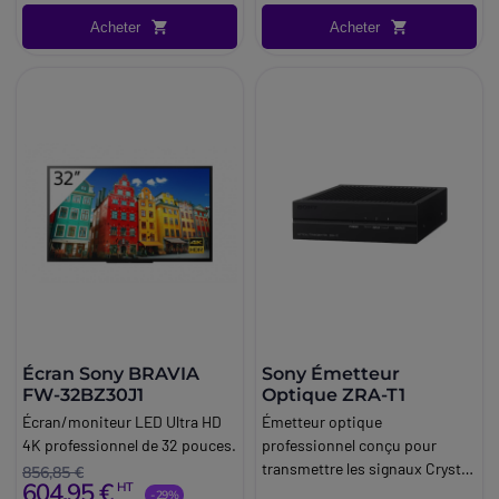
Acheter
Acheter
Écran Sony BRAVIA
Sony Émetteur
FW-32BZ30J1
Optique ZRA-T1
Écran/moniteur LED Ultra HD
Émetteur optique
4K professionnel de 32 pouces.
professionnel conçu pour
transmettre les signaux Crystal
856,85 €
604,95 €
HT
LED Sony sur de longues
-29%