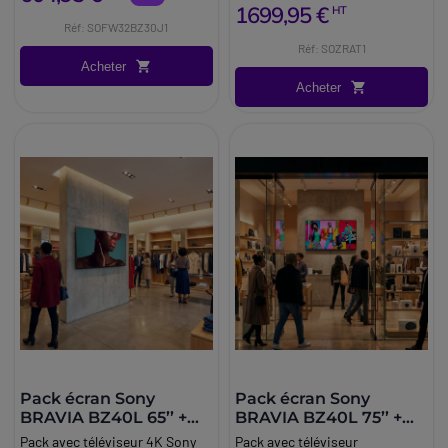
1699,95 €
HT
distances et offrir une
Réf: SOFW32BZ30J1
flexibilité maximale
Réf: SOZRAT1
d’intégration système.
Acheter
Acheter
Pack écran Sony
Pack écran Sony
BRAVIA BZ40L 65’’ +
BRAVIA BZ40L 75’’ +
Support Vision VFM-
Support Vision VFM-
Pack avec téléviseur 4K Sony
Pack avec téléviseur