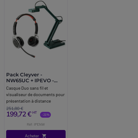
Pack Cleyver -
NW65UC + IPEVO -
V4K USB
Casque Duo sans fil et
visualiseur de documents pour
présentation à distance
251,80 €
199,72 €
HT
-21%
Réf: IPENW
Acheter