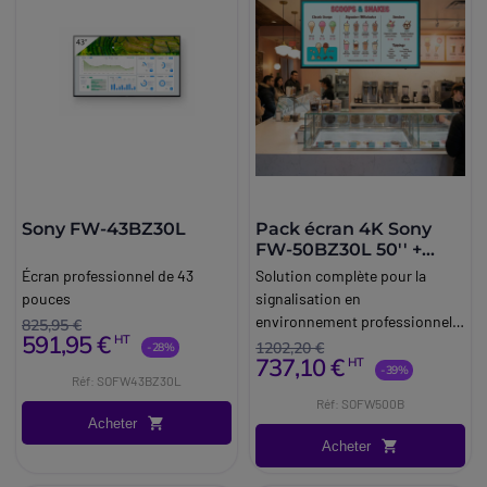
Sony FW-43BZ30L
Pack écran 4K Sony
FW-50BZ30L 50'' +
support plafond
Écran professionnel de 43
Solution complète pour la
Neomounts
pouces
signalisation en
environnement professionnel,
825,95 €
591,95 €
HT
avec écran 4K Sony de 50
1202,20 €
-28%
737,10 €
HT
pouces et support plafond
-39%
Réf: SOFW43BZ30L
Neomounts.
Réf: SOFW500B
Acheter
Acheter