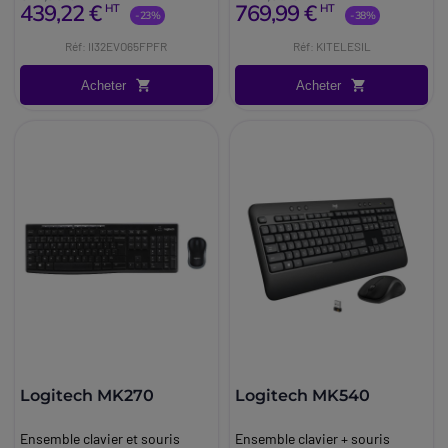
439,22 €
769,99 €
HT
HT
avancée et accessoires sans fil
-23%
-38%
pour une expérience optimale.
Réf: II32EVO65FPFR
Réf: KITELESIL
Acheter
Acheter
Logitech MK270
Logitech MK540
Ensemble clavier et souris
Ensemble clavier + souris