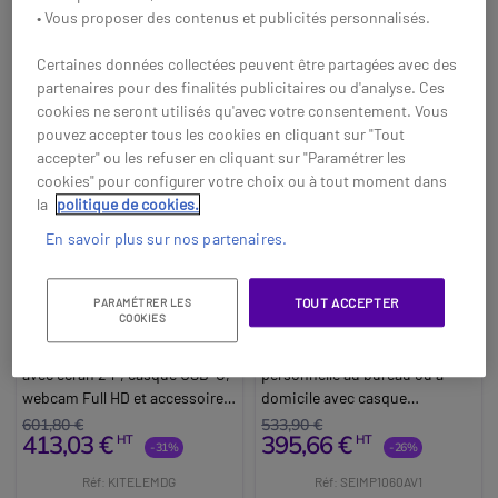
• Vous proposer des contenus et publicités personnalisés.
Certaines données collectées peuvent être partagées avec des
partenaires pour des finalités publicitaires ou d'analyse. Ces
cookies ne seront utilisés qu'avec votre consentement. Vous
pouvez accepter tous les cookies en cliquant sur "Tout
accepter" ou les refuser en cliquant sur "Paramétrer les
cookies" pour configurer votre choix ou à tout moment dans
la
politique de cookies.
En savoir plus sur nos partenaires.
Pack Télétravail
Pack EPOS Impact
TOUT ACCEPTER
PARAMÉTRER LES
COOKIES
Confort – Écran 24” +
1060 ANC + EPOS
Casque + Webcam +
Expand Vision 1
Poste de télétravail performant
Ensemble spécial collaboration
Clavier/Souris
avec écran 24”, casque USB-C,
personnelle au bureau ou à
webcam Full HD et accessoires
domicile avec casque
sans fil pour un confort
Bluetooth à réduction de bruit
601,80 €
533,90 €
413,03 €
395,66 €
HT
HT
optimal au quotidien.
et webcam USB portable.
-31%
-26%
Réf: KITELEMDG
Réf: SEIMP1060AV1