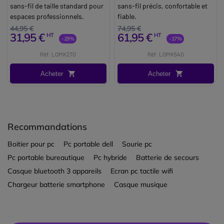
sans-fil de taille standard pour
sans-fil précis, confortable et
espaces professionnels.
fiable.
44,95 €
74,95 €
31,95 €
61,95 €
HT
HT
-29%
-17%
Réf: LOMK270
Réf: LOMK540
Acheter
Acheter
Recommandations
Boitier pour pc
Pc portable dell
Sourie pc
Pc portable bureautique
Pc hybride
Batterie de secours
Casque bluetooth 3 appareils
Ecran pc tactile wifi
Chargeur batterie smartphone
Casque musique