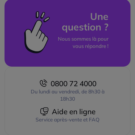
Une
question ?
Nous sommes là pour
vous répondre !
0800 72 4000
Du lundi au vendredi, de 8h30 à
18h30
Aide en ligne
Service après-vente et FAQ