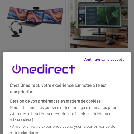
Continuer sans accepter
Pack Cleyver Nomad
Pack Télétravail
tout en 1
Essentiel – Écran 24” +
Casque + Webcam +
Double écran, webcam HD,
Poste de télétravail complet
Clavier/Souris
casque confort : le pack
avec écran 24”, casque USB,
Chez Onedirect, votre expérience sur notre site est
nomade pour travailler partout
webcam 2K et accessoires
une priorité.
!
pour travailler efficacement à
464,85 €
316,80 €
431,50 €
235,52 €
HT
HT
distance.
Gestion de vos préférences en matière de cookies
-7%
-26%
Nous utilisons des cookies et technologies similaires pour :
Réf: ODPACKSTACAMW35
Réf: KITELEEDG
• Assurer le fonctionnement du site (cookies strictement
nécessaires),
Acheter
Acheter
• Améliorer votre expérience et analyser la performance de
notre plateforme,