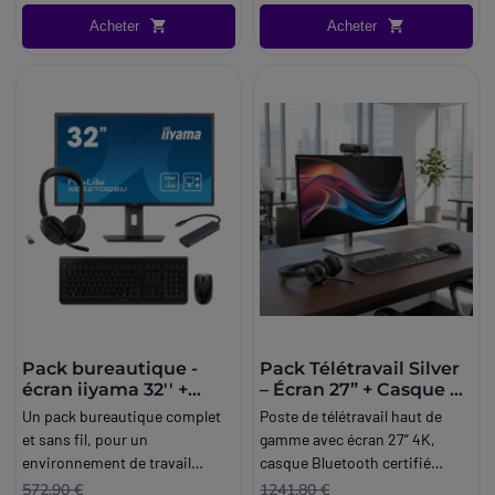
Acheter
Acheter
Pack bureautique -
Pack Télétravail Silver
écran iiyama 32'' +
– Écran 27” + Casque +
casque Bluetooth
Webcam +
Un pack bureautique complet
Poste de télétravail haut de
Jabra + accessoires
Clavier/Souris
et sans fil, pour un
gamme avec écran 27” 4K,
environnement de travail
casque Bluetooth certifié
moderne et performant.
Teams, webcam Full HD
572,90 €
1241,80 €