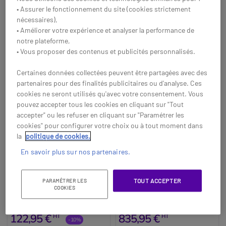
• Assurer le fonctionnement du site (cookies strictement
nécessaires),
• Améliorer votre expérience et analyser la performance de
notre plateforme,
• Vous proposer des contenus et publicités personnalisés.
Certaines données collectées peuvent être partagées avec des
partenaires pour des finalités publicitaires ou d'analyse. Ces
cookies ne seront utilisés qu'avec votre consentement. Vous
pouvez accepter tous les cookies en cliquant sur "Tout
accepter" ou les refuser en cliquant sur "Paramétrer les
cookies" pour configurer votre choix ou à tout moment dans
la
politique de cookies.
En savoir plus sur nos partenaires.
LCN Telco passerelle
Yeastar TA3200
GSM P-100
Passerelle permettant de relier
Adaptateur téléphonique
TOUT ACCEPTER
PARAMÉTRER LES
un appareil analogique au
analogique avec 32 ports FXS,
COOKIES
réseau mobile 4G, idéale pour
pour convertir la ligne
remplacer les lignes fixes dans
analogique en réseau IP
135,95 €
122,95 €
835,95 €
HT
HT
divers environnements.
-10%