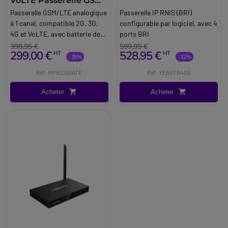
VoLTE Passerelle GSM 1
canal
Passerelle GSM/LTE analogique
Passerelle IP RNIS (BRI)
à 1 canal, compatible 2G, 3G,
configurable par logiciel, avec 4
4G et VoLTE, avec batterie de
ports BRI
secours intégrée et
398,95 €
599,95 €
299,00 €
528,95 €
HT
HT
configuration à distance par
-25%
-12%
SMS, destinée aux applications
Réf: MPIECOGATE
Réf: YEASTB400
d'urgence et de téléphonie.
Acheter
Acheter