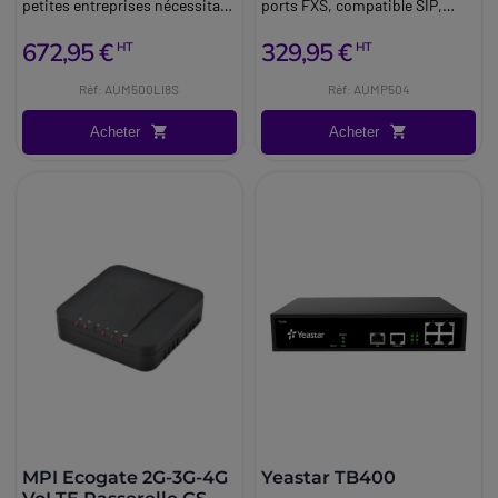
petites entreprises nécessitant
ports FXS, compatible SIP,
une connectivité VoIP fiable.
qualité vocale avancée et
672,95 €
329,95 €
HT
HT
sécurité intégrée.
Réf: AUM500LI8S
Réf: AUMP504
Acheter
Acheter
MPI Ecogate 2G-3G-4G
Yeastar TB400