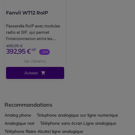
Fanvil W712 RoIP
Passerelle RoIP avec modules
radio et SIP, qui permet
l'interconnexion entre les
talkies-walkies
498,95 €
392,95 €
HT
analogiques/numériques et les
-21%
appareils SIP.
Réf: FANW712
Acheter
Recommandations
Analog phone
Telephone analogique sur ligne numerique
Analogique noir
Téléphone sans écran Ligne analogique
Téléphone filaire Alcatel ligne analogique