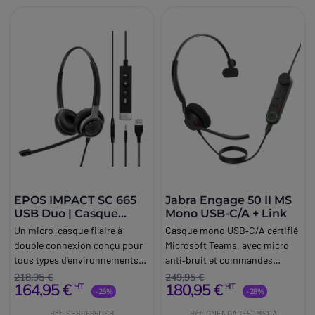
EPOS IMPACT SC 665
Jabra Engage 50 II MS
USB Duo | Casque
Mono USB-C/A + Link
PC/Mac
Un micro-casque filaire à
Casque mono USB‑C/A certifié
double connexion conçu pour
Microsoft Teams, avec micro
tous types d'environnements
anti‑bruit et commandes
professionnels.
intégrées pour une
218,95 €
249,95 €
164,95 €
180,95 €
HT
HT
communication
-25%
-28%
professionnelle fluide.
Réf: SESC665USB
Réf: GNENGAGE50MSCA