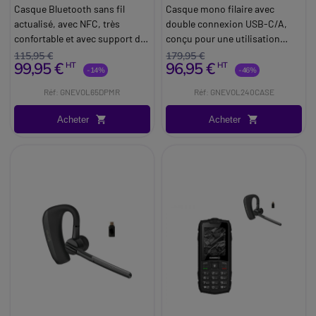
reconditionnée
Casque Bluetooth sans fil
Casque mono filaire avec
actualisé, avec NFC, très
double connexion USB-C/A,
confortable et avec support de
conçu pour une utilisation
charge, optimisé pour Skype
intensive en milieu
115,95 €
179,95 €
99,95 €
96,95 €
HT
HT
for Business.
professionnel.
-14%
-46%
Réf: GNEVOL65DPMR
Réf: GNEVOL240CASE
Acheter
Acheter