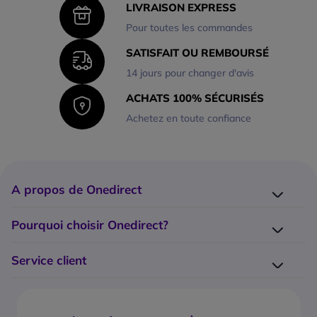
LIVRAISON EXPRESS
Pour toutes les commandes
SATISFAIT OU REMBOURSÉ
14 jours pour changer d'avis
ACHATS 100% SÉCURISÉS
Achetez en toute confiance
A propos de Onedirect
Qui sommes-nous ?
Pourquoi choisir Onedirect?
Nos marques
Nos engagements
Catalogue Onedirect
Service client
Notre démarche éco-responsable
Nos tops 10
Modalités de paiement
Service Grands Comptes
Notre blog
Livraison
Promesse d’alignement des prix
Nos guides d'achat