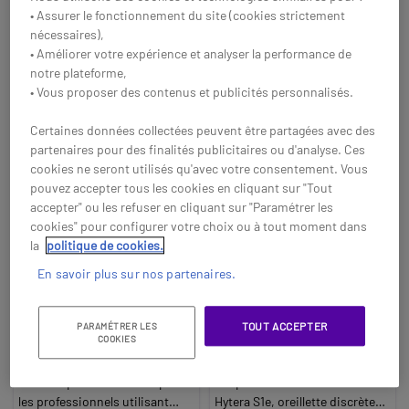
Réf: GNEVOL240CAMS
Réf: GNB1500USB
• Assurer le fonctionnement du site (cookies strictement
nécessaires),
Acheter
Acheter
• Améliorer votre expérience et analyser la performance de
notre plateforme,
• Vous proposer des contenus et publicités personnalisés.
Certaines données collectées peuvent être partagées avec des
partenaires pour des finalités publicitaires ou d'analyse. Ces
cookies ne seront utilisés qu'avec votre consentement. Vous
pouvez accepter tous les cookies en cliquant sur "Tout
accepter" ou les refuser en cliquant sur "Paramétrer les
cookies" pour configurer votre choix ou à tout moment dans
la
politique de cookies.
En savoir plus sur nos partenaires.
EPOS IMPACT SDW
Pack Radio Hytera S1e
TOUT ACCEPTER
PARAMÉTRER LES
5066T EU/UK/AUS MS |
avec chargeur +
COOKIES
Casque téléphonique
Oreillette Cleyver
Casque DECT sans fil double
Pack de communication prêt à
sans fil
face à triple connectivité pour
l’emploi avec radio PMR446
les professionnels utilisant
Hytera S1e, oreillette discrète