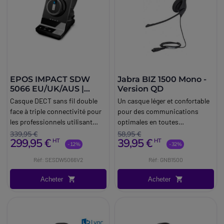
EPOS IMPACT SDW
Jabra BIZ 1500 Mono -
5066 EU/UK/AUS |
Version QD
Casque téléphonique
Casque DECT sans fil double
Un casque léger et confortable
sans fil
face à triple connectivité pour
pour des communications
les professionnels utilisant
optimales en toutes
plusieurs appareils, y compris
circonstances.
339,95 €
58,95 €
299,95 €
39,95 €
HT
HT
un PC ou un téléphone
-12%
-32%
portable.
Réf: SESDW5066V2
Réf: GNB1500
Acheter
Acheter