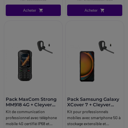
Acheter
Acheter
Pack MaxCom Strong
Pack Samsung Galaxy
MM918 4G + Cleyver
XCover 7 + Cleyver
Nomad Earpiece UC
Nomad Earpiece UC
Kit de communication
Kit pour professionnels
professionnel avec téléphone
mobiles avec smartphone 5G à
mobile 4G certifié IP68 et
stockage extensible et