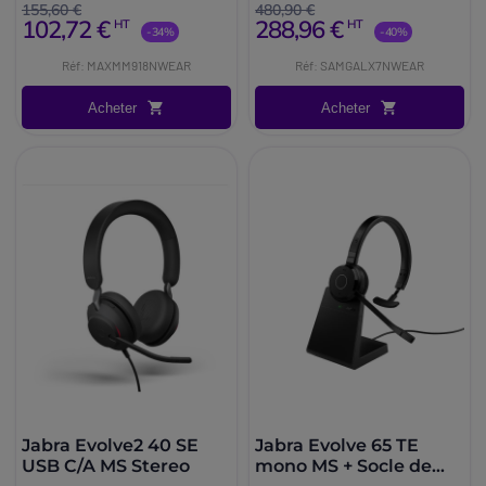
oreillette discrète équipée du
oreillette discrète équipée du
155,60 €
480,90 €
102,72 €
288,96 €
HT
HT
Bluetooth multipoint (portée
Bluetooth multipoint (portée
-34%
-40%
30m).
30m).
Réf: MAXMM918NWEAR
Réf: SAMGALX7NWEAR
Acheter
Acheter
Jabra Evolve2 40 SE
Jabra Evolve 65 TE
USB C/A MS Stereo
mono MS + Socle de