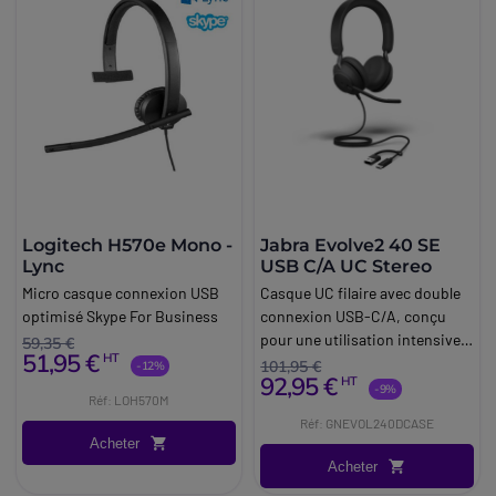
Logitech H570e Mono -
Jabra Evolve2 40 SE
Lync
USB C/A UC Stereo
Micro casque connexion USB
Casque UC filaire avec double
optimisé Skype For Business
connexion USB-C/A, conçu
pour une utilisation intensive
59,35 €
51,95 €
HT
en milieu professionnel.
101,95 €
-12%
92,95 €
HT
-9%
Réf: LOH570M
Réf: GNEVOL240DCASE
Acheter
Acheter