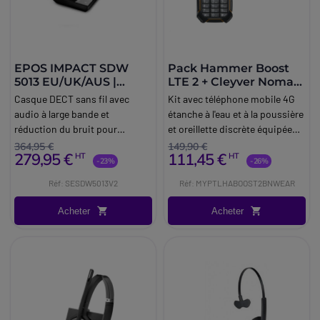
EPOS IMPACT SDW
Pack Hammer Boost
5013 EU/UK/AUS |
LTE 2 + Cleyver Nomad
Casques
Earpiece UC
Casque DECT sans fil avec
Kit avec téléphone mobile 4G
téléphoniques sans fil
audio à large bande et
étanche à l'eau et à la poussière
réduction du bruit pour
et oreillette discrète équipée
softphone / PC
du Bluetooth multipoint
364,95 €
149,90 €
279,95 €
111,45 €
HT
HT
(portée 30m).
-23%
-26%
Réf: SESDW5013V2
Réf: MYPTLHABOOST2BNWEAR
Acheter
Acheter