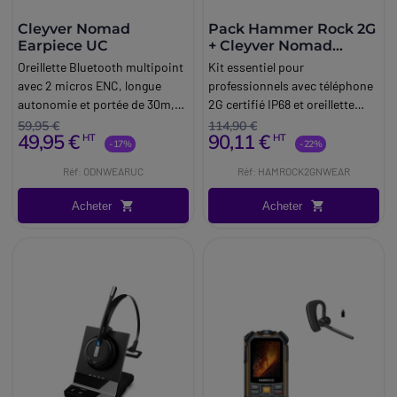
Cleyver Nomad
Pack Hammer Rock 2G
Earpiece UC
+ Cleyver Nomad
Earpiece UC
Oreillette Bluetooth multipoint
Kit essentiel pour
avec 2 micros ENC, longue
professionnels avec téléphone
autonomie et portée de 30m,
2G certifié IP68 et oreillette
idéale pour appeler partout,
discrète équipée du Bluetooth
59,95 €
114,90 €
49,95 €
90,11 €
HT
HT
sans bruit ni contrainte de
multipoint (portée 30m).
-17%
-22%
mouvement.
Réf: ODNWEARUC
Réf: HAMROCK2GNWEAR
Acheter
Acheter