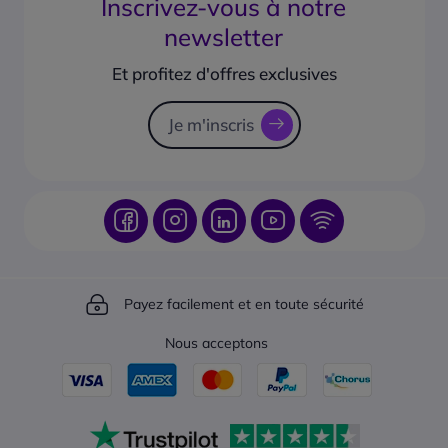
Inscrivez-vous à notre
Foire aux questions (FAQ)
Essai gratuit de 14 jours
Onedirect recrute
newsletter
Centre d'aide
Les garanties Onedirect
Plan du site
Besoin d'une assistance SAV
Et profitez d'offres exclusives
Besoin d’une réparation sur-mesure
Je m'inscris
Payez facilement et en toute sécurité
Nous acceptons