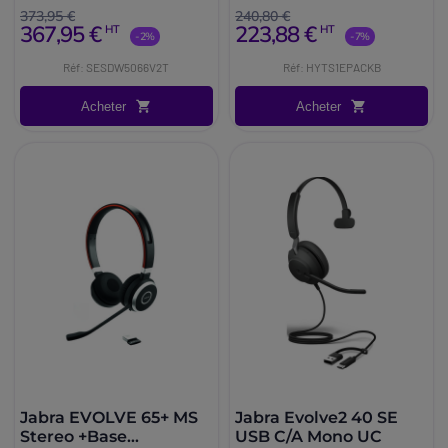
plusieurs appareils, y compris
cleyver, chargeur secteur USB
373,95 €
240,80 €
367,95 €
223,88 €
HT
HT
PC/téléphone. Certifié pour
et câble USB-C pour une
-2%
-7%
Microsoft Teams.
utilisation quotidienne.
Réf: SESDW5066V2T
Réf: HYTS1EPACKB
Acheter
Acheter
Jabra EVOLVE 65+ MS
Jabra Evolve2 40 SE
Stereo +Base
USB C/A Mono UC