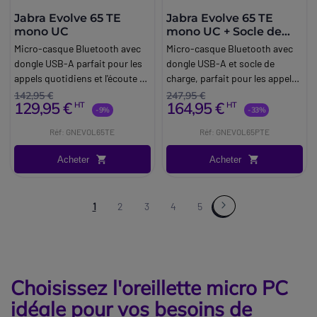
Jabra Evolve 65 TE
Jabra Evolve 65 TE
mono UC
mono UC + Socle de
charge
Micro-casque Bluetooth avec
Micro-casque Bluetooth avec
dongle USB-A parfait pour les
dongle USB-A et socle de
appels quotidiens et l'écoute de
charge, parfait pour les appels
musique.
quotidiens et l'écoute de
142,95 €
247,95 €
129,95 €
164,95 €
HT
HT
musique.
-9%
-33%
Réf: GNEVOL65TE
Réf: GNEVOL65PTE
Acheter
Acheter
1
2
3
4
5
Choisissez l'oreillette micro PC
idéale pour vos besoins de