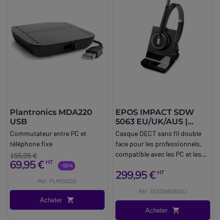
Plantronics MDA220
EPOS IMPACT SDW
USB
5063 EU/UK/AUS |
Casque téléphonique
Commutateur entre PC et
Casque DECT sans fil double
sans fil
téléphone fixe
face pour les professionnels,
compatible avec les PC et les
155,95 €
69,95 €
HT
téléphones portables.
-55%
299,95 €
HT
Réf: PLMDA220
Réf: SESDW5063V2
Acheter
Acheter