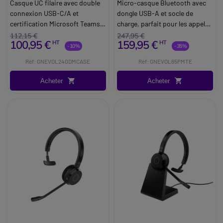
charge
Casque UC filaire avec double
Micro-casque Bluetooth avec
connexion USB-C/A et
dongle USB-A et socle de
certification Microsoft Teams,
charge, parfait pour les appels
conçu pour une utilisation
quotidiens et l'écoute de
112,15 €
247,95 €
100,95 €
159,95 €
HT
HT
intensive en milieu
musique.
-10%
-35%
professionnel.
Réf: GNEVOL240DMCASE
Réf: GNEVOL65PMTE
Acheter
Acheter