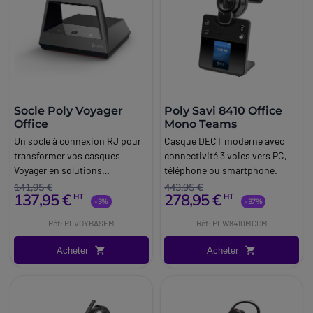
Socle Poly Voyager
Poly Savi 8410 Office
Office
Mono Teams
Un socle à connexion RJ pour
Casque DECT moderne avec
transformer vos casques
connectivité 3 voies vers PC,
Voyager en solutions
téléphone ou smartphone.
téléphoniques.
141,95 €
443,95 €
137,95 €
278,95 €
HT
HT
-3%
-37%
Réf: PLVOYBASEM
Réf: PLW8410MCDM
Acheter
Acheter