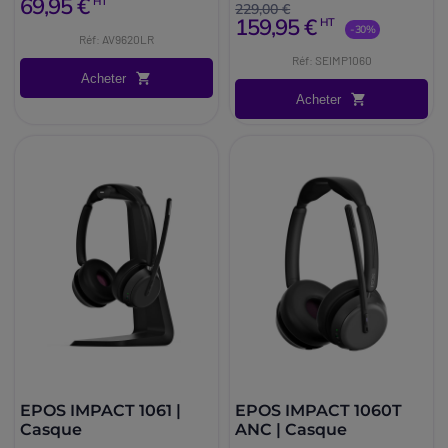
69,95 €
HT
229,00 €
159,95 €
HT
-30%
Réf: AV9620LR
Réf: SEIMP1060
Acheter
Acheter
EPOS IMPACT 1061 |
EPOS IMPACT 1060T
Casque
ANC | Casque