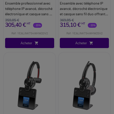
+ Cleyver DECT Office
+ Cleyver DECT Office
Ensemble professionnel avec
Ensemble avec téléphone IP
Duo
téléphone IP avancé, décroché
avancé, décroché électronique
électronique et casque sans fil
et casque sans fil duo offrant
offrant confort et productivité
confort et productivité lors de
359,85 €
369,85 €
305,40 €
315,10 €
HT
HT
lors de vos échanges.
vos échanges.
-15%
-15%
Réf: YEALINKT54WHW20V2
Réf: YEALINKT54WHW25V2
Acheter
Acheter