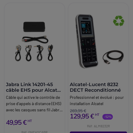
Jabra Link 14201-45
Alcatel-Lucent 8232
câble EHS pour Alcatel
DECT Reconditionné
série 8s
Câble qui active le contrôle de
Professionnel et évolué : pour
prise d'appels à distance (EHS)
installation Alcatel
avec les casques sans fil Jabra
269,95 €
129,95 €
HT
et les téléphones Alcatel série
-52%
49,95 €
HT
8s.
Réf: ALM8232R
Réf: GNEHSCABR