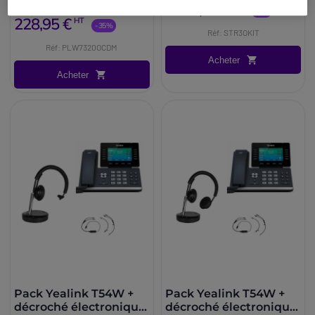
1388,95 €
HT
349,95 €
-1%
228,95 €
HT
-35%
Réf: STR3OKIT
Réf: PLW7320OCDM
Acheter
Acheter
Pack Yealink T54W +
Pack Yealink T54W +
décroché électronique
décroché électronique