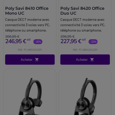
Poly Savi 8410 Office
Poly Savi 8420 Office
Mono UC
Duo UC
Casque DECT moderne avec
Casque DECT moderne avec
connectivité 3 voies vers PC,
connectivité 3 voies vers PC,
téléphone ou smartphone.
téléphone ou smartphone.
306,85 €
296,95 €
246,95 €
227,95 €
HT
HT
-20%
-23%
Réf: PLW8410CDM
Réf: PLW8420CDM
Acheter
Acheter