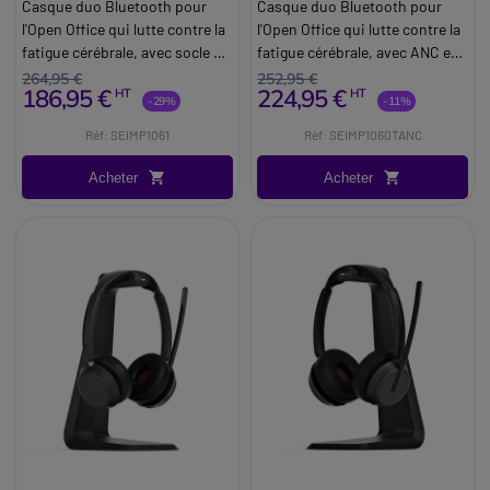
Casque duo Bluetooth pour
Casque duo Bluetooth pour
l'Open Office qui lutte contre la
l'Open Office qui lutte contre la
fatigue cérébrale, avec socle de
fatigue cérébrale, avec ANC et
charge.
certification Teams.
264,95 €
252,95 €
186,95 €
224,95 €
HT
HT
-29%
-11%
Réf: SEIMP1061
Réf: SEIMP1060TANC
Acheter
Acheter