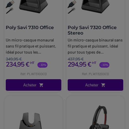
Poly Savi 7310 Office
Poly Savi 7320 Office
Stereo
Un micro-casque monaural
Un micro-casque binaural sans
sans fil pratique et puissant,
fil pratique et puissant, idéal
idéal pour tous les
pour tous types de
professionnels.
professionnels.
349,95 €
437,95 €
234,95 €
294,95 €
HT
HT
-33%
-33%
Réf: PLW7310OCD
Réf: PLW7320OCD
Acheter
Acheter