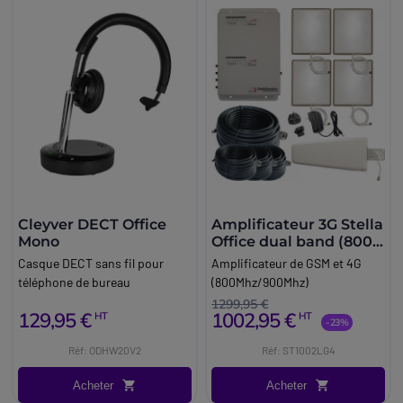
Cleyver DECT Office
Amplificateur 3G Stella
Mono
Office dual band (800-
900 Mhz)
Casque DECT sans fil pour
Amplificateur de GSM et 4G
téléphone de bureau
(800Mhz/900Mhz)
1299,95 €
129,95 €
1002,95 €
HT
HT
-23%
Réf: ODHW20V2
Réf: ST1002LG4
Acheter
Acheter