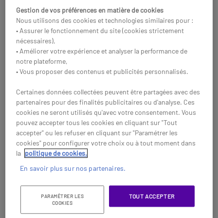
Réf: PLW7310OCDM
Gestion de vos préférences en matière de cookies
Acheter
Nous utilisons des cookies et technologies similaires pour :
Acheter
• Assurer le fonctionnement du site (cookies strictement
nécessaires),
• Améliorer votre expérience et analyser la performance de
notre plateforme,
• Vous proposer des contenus et publicités personnalisés.
Certaines données collectées peuvent être partagées avec des
partenaires pour des finalités publicitaires ou d'analyse. Ces
cookies ne seront utilisés qu'avec votre consentement. Vous
pouvez accepter tous les cookies en cliquant sur "Tout
accepter" ou les refuser en cliquant sur "Paramétrer les
cookies" pour configurer votre choix ou à tout moment dans
la
politique de cookies.
En savoir plus sur nos partenaires.
Poly Savi 7320 Office
Répéteur Stella Office
Stéréo - Version
4 ports
Microsoft Teams
(800+900+1800MHz)
Un micro-casque binaural sans
Amplificateur GSM, 3G et 4G
TOUT ACCEPTER
PARAMÉTRER LES
fil pratique et performant, idéal
(800MHz/900MHz/1800MHz)
COOKIES
pour tous les professionnels.
1399,95 €