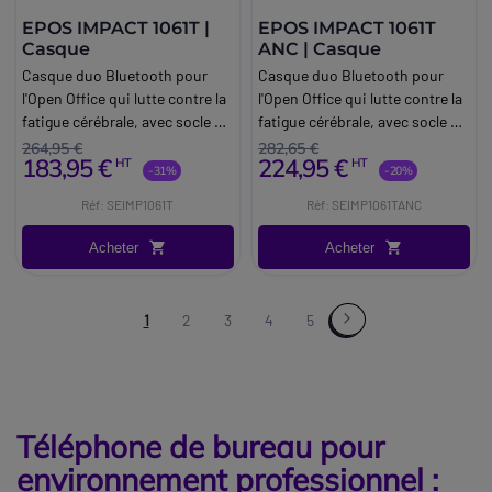
EPOS IMPACT 1061T |
EPOS IMPACT 1061T
Casque
ANC | Casque
Casque duo Bluetooth pour
Casque duo Bluetooth pour
l'Open Office qui lutte contre la
l'Open Office qui lutte contre la
fatigue cérébrale, avec socle de
fatigue cérébrale, avec socle de
charge et certifié Teams.
charge, ANC et certifié Teams.
264,95 €
282,65 €
183,95 €
224,95 €
HT
HT
-31%
-20%
Réf: SEIMP1061T
Réf: SEIMP1061TANC
Acheter
Acheter
1
2
3
4
5
Téléphone de bureau pour
environnement professionnel :