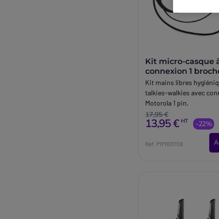
Kit micro-casque 
connexion 1 broch
Motorola
Kit mains libres hygiéni
talkies-walkies avec co
Motorola 1 pin.
17,95 €
13,95 €
HT
-22%
A
Réf: PIPRO1708