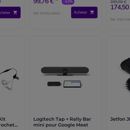
99,76 €
-32%
avec croche
289,90 €
174,50
Acheter
cheter
Réf: MOT82JD500
Réf: MOXT46
Kit
Logitech Tap + Rally Bar
Jetfon 
rochet
mini pour Google Meet