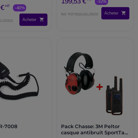
199,53 €
t d'oreille.
-32%
 €
HT
-40%
Acheter
Réf: MOT82QUASJD500
Acheter
0JD1202
JR-7008
Pack Chasse: 3M Peltor
casque antibruit SportTac