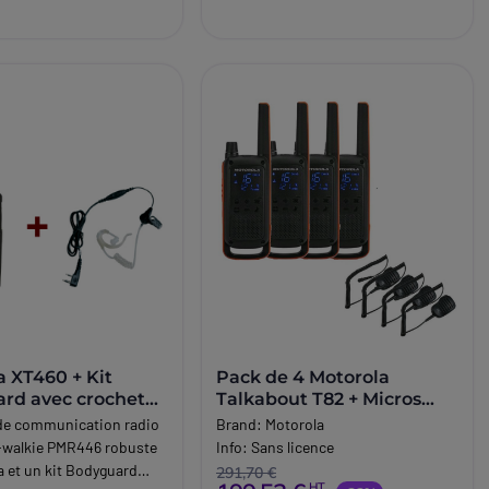
a XT460 + Kit
Pack de 4 Motorola
rd avec crochet
Talkabout T82 + Micros
haut-parleurs déportés
de communication radio
Brand:
Motorola
e-walkie PMR446 robuste
Info:
Sans licence
a et un kit Bodyguard
291,70 €
HT