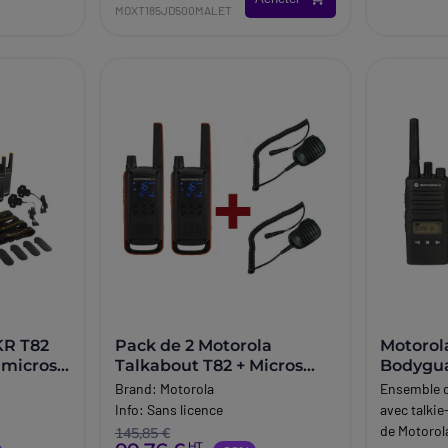
MOXT185JD500MALET
KR T82
Pack de 2 Motorola
Motorol
 micros
Talkabout T82 + Micros
Bodygua
haut-parleurs déportés
d'oreille
Brand:
Motorola
Ensemble 
Info:
Sans licence
avec talki
de Motorol
145,85 €
HT