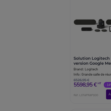
Solution Logitech
version Google Me
Brand:
Logitech
Info:
Grande salle de réu
6526,95 €
5598,95 €
HT
-1
A
Réf: LOTAPRAPGOO