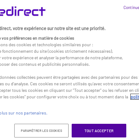
e de communication avec nos micro kits mains libres ! Profitez de la 
Continue
té de nos produits :
fitez d’une clarté audio exceptionnelle pour vos appels.
rect, votre expérience sur notre site est une priorité.
s designs légers pour un usage prolongé sans fatigue.
ible avec tous vos appareils pour une utilisation simplifiée.
 vos préférences en matière de cookies
sons des cookies et technologies similaires pour :
imiser vos communications !
Découvrez notre gamme de micro kits main
le fonctionnement du site (cookies strictement nécessaires),
r votre expérience et analyser la performance de notre plateforme,
poser des contenus et publicités personnalisés.
2
données collectées peuvent être partagées avec des partenaires pour des f
res ou d'analyse. Ces cookies ne seront utilisés qu'avec votre consenteme
epter tous les cookies en cliquant sur "Tout accepter" ou les refuser en cl
r les cookies" pour configurer votre choix ou à tout moment dans la
poli
plus sur nos partenaires.
TOUT ACCEPTER
PARAMÉTRER LES COOKIES