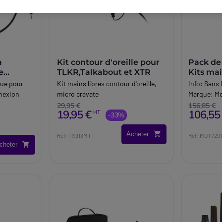
à
Kit contour d'oreille pour
Pack de
e
TLKR,Talkabout et XTR
Kits mai
que pour
Kit mains libres contour d'oreille,
Info:
Sans 
nnexion
micro cravate
Marque:
Mo
29,95 €
156,85 €
19,95 €
106,55
HT
-33%
Acheter
Réf: TX913MT
Réf: MOT729
cheter