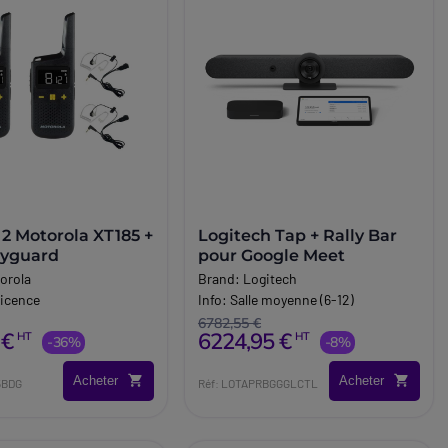
 2 Motorola XT185 +
Logitech Tap + Rally Bar
dyguard
pour Google Meet
orola
Brand:
Logitech
licence
Info:
Salle moyenne (6-12)
6782,55 €
 €
6224,95 €
HT
HT
-36%
-8%
Acheter
Acheter
5BDG
Réf: LOTAPRBGGGLCTL