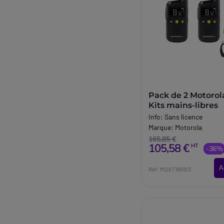
Pack de 2 Motorol
Kits mains-libres
Info:
Sans licence
Marque:
Motorola
165,85 €
105,58 €
HT
-36%
A
Réf: MOXT185913