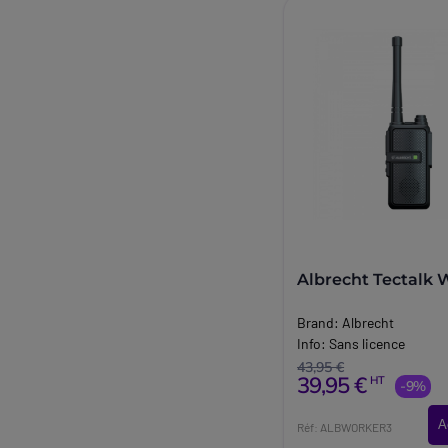
Albrecht Tectalk 
Brand:
Albrecht
Info:
Sans licence
43,95 €
39,95 €
HT
-9%
A
Réf: ALBWORKER3