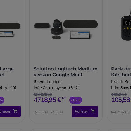
 Large
Solution Logitech Medium
Pack de
et
version Google Meet
Kits bo
Brand:
Logitech
Brand:
Mot
nion (+10)
Info:
Salle moyenne (6-12)
Info:
Sans 
5590,95 €
165,85 €
4718,95 €
105,58
HT
4%
-16%
cheter
Acheter
Réf: LOTAPRALGOO
Réf: MOXT18