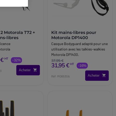
 2 Motorola T72 +
Kit mains-libres pour
ns-libres
Motorola DP1400
licence
Casque Bodyguard adapté pour une
torola
utilisation avec les talkies-walkies
Motorola DP1400.
 €
HT
-32%
37,95 €
31,95 €
HT
-16%
Acheter
13
Acheter
Réf: MO6530A