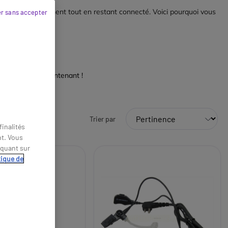
liberté de mouvement tout en restant connecté. Voici pourquoi vous
r sans accepter
s libres dès maintenant !
Trier par
inalités
nt. Vous
iquant sur
tique de