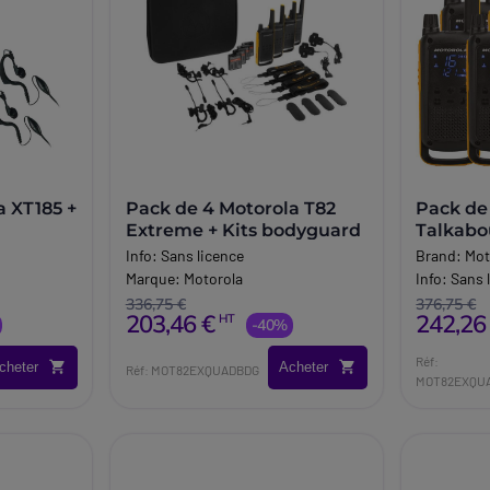
a XT185 +
Pack de 4 Motorola T82
Pack de
Extreme + Kits bodyguard
Talkabo
Kit Earl
Info:
Sans licence
Brand:
Mot
Marque:
Motorola
Info:
Sans 
336,75 €
376,75 €
203,46 €
242,26
HT
-40%
Réf:
cheter
Acheter
Réf: MOT82EXQUADBDG
MOT82EXQU