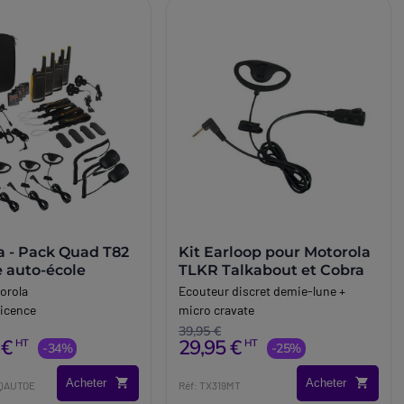
a - Pack Quad T82
Kit Earloop pour Motorola
 auto-école
TLKR Talkabout et Cobra
orola
Ecouteur discret demie-lune +
licence
micro cravate
39,95 €
 €
29,95 €
HT
HT
-34%
-25%
Acheter
Acheter
XQAUTOE
Réf: TX319MT