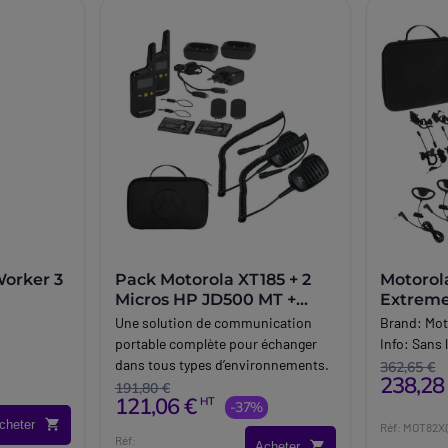
Worker 3
Pack Motorola XT185 + 2
Motorol
Micros HP JD500 MT +
Extreme
mallette
Une solution de communication
Brand:
Mot
portable complète pour échanger
Info:
Sans 
dans tous types d’environnements.
362,65 €
238,28
191,80 €
121,06 €
HT
-37%
cheter
Réf: MOT82
Réf:
Acheter