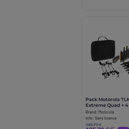
Pack Motorola TL
Extreme Quad + 4
HP
Brand:
Motorola
Info:
Sans licence
348,75 €
HT