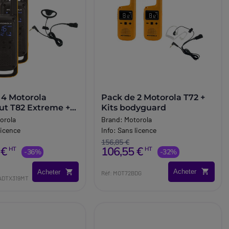
 4 Motorola
Pack de 2 Motorola T72 +
ut T82 Extreme +
Kits bodyguard
oop
orola
Brand:
Motorola
licence
Info:
Sans licence
156,85 €
 €
106,55 €
HT
HT
-36%
-32%
Acheter
Acheter
Réf: MOT72BDG
ADTX319MT