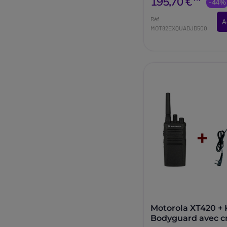
195,70 €
-44%
Réf:
A
MOT82EXQUADJD500
Motorola XT420 + 
Bodyguard avec c