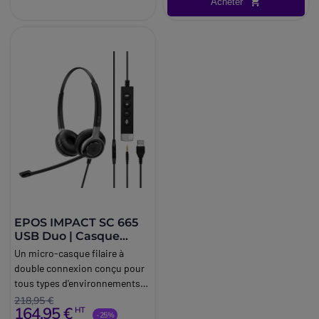
Acheter
EPOS IMPACT SC 665
USB Duo | Casque
PC/Mac
Un micro-casque filaire à
double connexion conçu pour
tous types d'environnements
professionnels.
218,95 €
164,95 €
HT
-25%