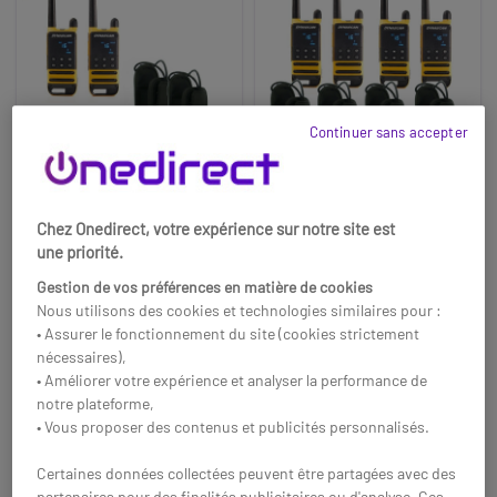
Continuer sans accepter
Chez Onedirect, votre expérience sur notre site est
Pack Dynascan P19 + 2
Pack 4 Dynascan P19 +
une priorité.
housses avec clip
4 housses avec clip
Info:
Sans licence
Info:
Sans licence
Gestion de vos préférences en matière de cookies
Marque:
Dynascan
Marque:
Dynascan
Nous utilisons des cookies et technologies similaires pour :
110,35 €
220,70 €
• Assurer le fonctionnement du site (cookies strictement
96,85 €
193,71 €
HT
HT
-12%
-12%
nécessaires),
• Améliorer votre expérience et analyser la performance de
Réf: DYNADP19FN09
Réf: DYNADP19FN09X4
notre plateforme,
• Vous proposer des contenus et publicités personnalisés.
Acheter
Acheter
Certaines données collectées peuvent être partagées avec des
partenaires pour des finalités publicitaires ou d'analyse. Ces