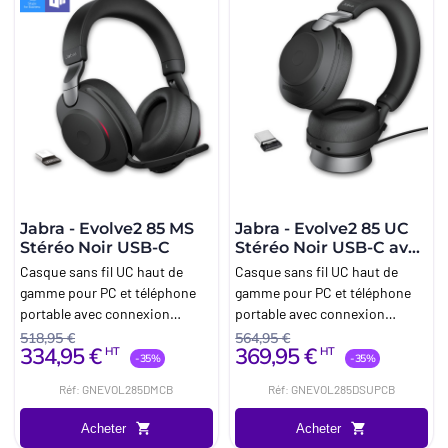
Jabra - Evolve2 85 MS
Jabra - Evolve2 85 UC
Stéréo Noir USB-C
Stéréo Noir USB-C avec
base
Casque sans fil UC haut de
Casque sans fil UC haut de
gamme pour PC et téléphone
gamme pour PC et téléphone
portable avec connexion
portable avec connexion
dongle USB-C optimisé
dongle USB-C et base pour
518,95 €
564,95 €
334,95 €
369,95 €
HT
HT
Microsoft Teams
bureau
-35%
-35%
Réf: GNEVOL285DMCB
Réf: GNEVOL285DSUPCB
Acheter
Acheter