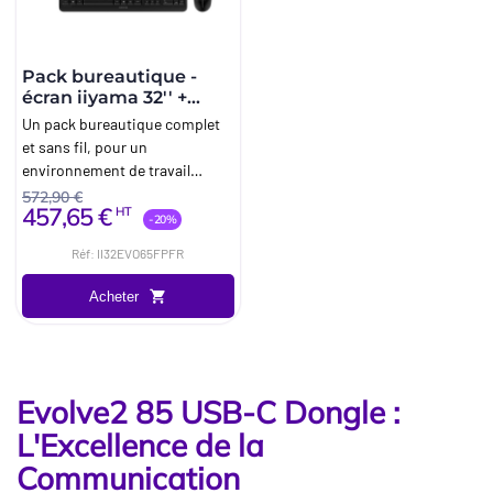
Pack bureautique -
écran iiyama 32'' +
casque Bluetooth
Un pack bureautique complet
Jabra + accessoires
et sans fil, pour un
environnement de travail
moderne et performant.
572,90 €
457,65 €
HT
-20%
Réf: II32EVO65FPFR
Acheter
Evolve2 85 USB-C Dongle :
L'Excellence de la
Communication