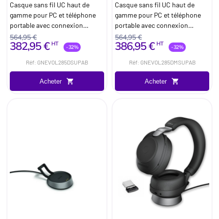
base
base
Casque sans fil UC haut de
Casque sans fil UC haut de
gamme pour PC et téléphone
gamme pour PC et téléphone
portable avec connexion
portable avec connexion
dongle USB-A et base pour
dongle USB-A optimisé
564,95 €
564,95 €
382,95 €
386,95 €
HT
HT
bureau
Microsoft Teams et base pour
-32%
-32%
bureau
Réf: GNEVOL285DSUPAB
Réf: GNEVOL285DMSUPAB
Acheter
Acheter