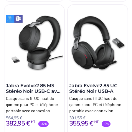
Jabra Evolve2 85 MS
Jabra Evolve2 85 UC
Stéréo Noir USB-C avec
Stéréo Noir USB-A
base
Casque sans fil UC haut de
Casque sans fil UC haut de
gamme pour PC et téléphone
gamme pour PC et téléphone
portable avec connexion
portable avec connexion
dongle USB-C optimisé
dongle USB-A
564,95 €
391,55 €
382,95 €
355,95 €
HT
HT
Microsoft Teams et base pour
-32%
-9%
bureau