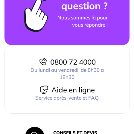
question ?
Nous sommes là pour
vous répondre !
0800 72 4000
Du lundi au vendredi, de 8h30 à
18h30
Aide en ligne
Service après-vente et FAQ
CONSEILS ET DEVIS