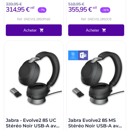
dongle USB-A optimisé
dongle USB-C
339,95 €
518,95 €
314,95 €
355,95 €
HT
HT
Microsoft Teams
-7%
-31%
Réf: GNEVOL285DMAB
Réf: GNEVOL285DCB
Acheter
Acheter
Jabra - Evolve2 85 UC
Jabra Evolve2 85 MS
Stéréo Noir USB-A avec
Stéréo Noir USB-A avec