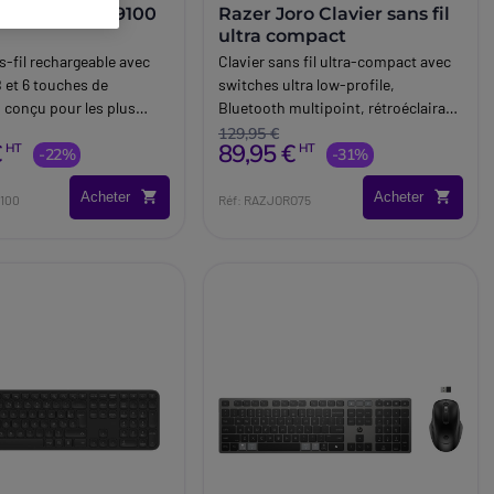
 CHERRY KW-9100
Razer Joro Clavier sans fil
ultra compact
s-fil rechargeable avec
Clavier sans fil ultra-compact avec
 et 6 touches de
switches ultra low-profile,
, conçu pour les plus
Bluetooth multipoint, rétroéclairage
Razer Chroma RGB et autonomie
129,95 €
€
89,95 €
HT
HT
-22%
pouvant atteindre 1 800 heures en
-31%
mode économie d'énergie.
Acheter
Acheter
100
Réf: RAZJORO75