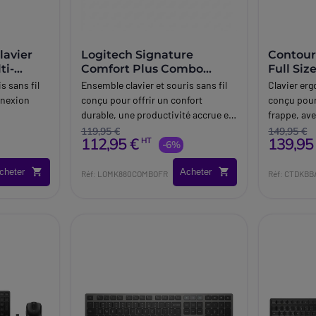
avier
Logitech Signature
Contour
ti-
Comfort Plus Combo
Full Size
MK880 Clavier - Souris
s sans fil
Ensemble clavier et souris sans fil
Clavier erg
sans fil
nnexion
conçu pour offrir un confort
conçu pour
durable, une productivité accrue et
frappe, ave
té
une connectivité multi-appareils
touches à
119,95 €
149,95 €
112,95 €
139,95
HT
dans les environnements
-6%
précises p
.
professionnels.
profession
cheter
Acheter
Réf: LOMK880COMBOFR
Réf: CTDKB