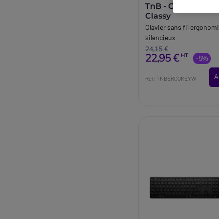
TnB - Clavier sans 
Classy
Clavier sans fil ergonom
silencieux
24,15 €
22,95 €
HT
-5%
A
Réf: TNBERGOKEYW