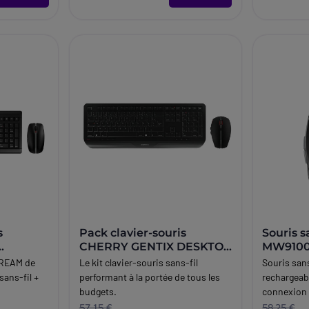
s
Pack clavier-souris
Souris 
CHERRY GENTIX DESKTOP
MW9100 
 noir
noir
TREAM de
Le kit clavier-souris sans-fil
Souris san
sans-fil +
performant à la portée de tous les
rechargeab
budgets.
connexion
Bluetooth.
57,15 €
58,25 €