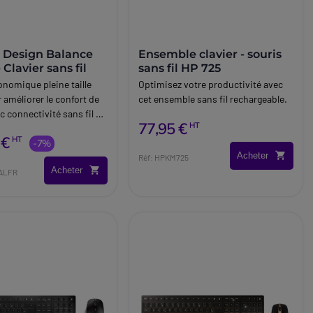
 Design Balance
Ensemble clavier - souris
 Clavier sans fil
sans fil HP 725
onomique pleine taille
Optimisez votre productivité avec
 améliorer le confort de
cet ensemble sans fil rechargeable.
c connectivité sans fil et
77,95 €
HT
 mécanisme ciseaux
 €
HT
our un usage
-7%
Acheter
nel quotidien.
Réf: HPKM725
Acheter
BALFR