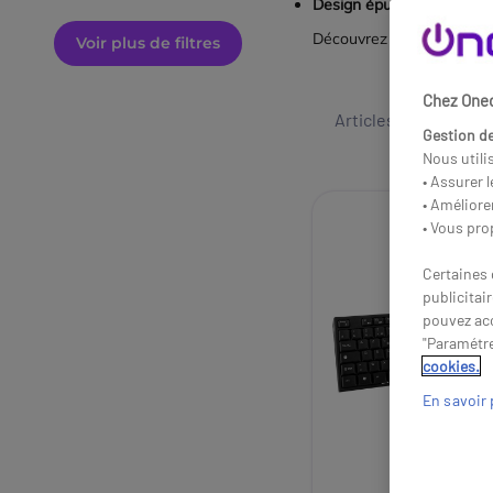
Design épuré
: optimisez 
Découvrez dès maintenant 
Voir plus de filtres
Chez Onedi
Articles 1 - 24 sur
1
Gestion de
Nous utili
• Assurer 
• Améliore
• Vous pro
Certaines 
publicitai
pouvez acc
"Paramétre
cookies.
En savoir 