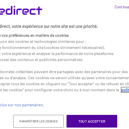
votre confort visuel et ergonomique
Continue
nos modèles de claviers sans fil USB pour trouver celui qui répond p
rect, votre expérience sur notre site est une priorité.
24
 vos préférences en matière de cookies
sons des cookies et technologies similaires pour :
le fonctionnement du site (cookies strictement nécessaires),
r votre expérience et analyser la performance de notre plateforme,
poser des contenus et publicités personnalisés.
données collectées peuvent être partagées avec des partenaires pour des f
res ou d'analyse. Ces cookies ne seront utilisés qu'avec votre consenteme
epter tous les cookies en cliquant sur "Tout accepter" ou les refuser en cl
r les cookies" pour configurer votre choix ou à tout moment dans la
poli
plus sur nos partenaires.
TOUT ACCEPTER
PARAMÉTRER LES COOKIES