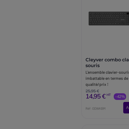
Cleyver combo cla
souris
L'ensemble clavier-souris
imbattable en termes de
qualité/prix !
25,95 €
14,95 €
HT
-42%
A
Réf: ODWKBM