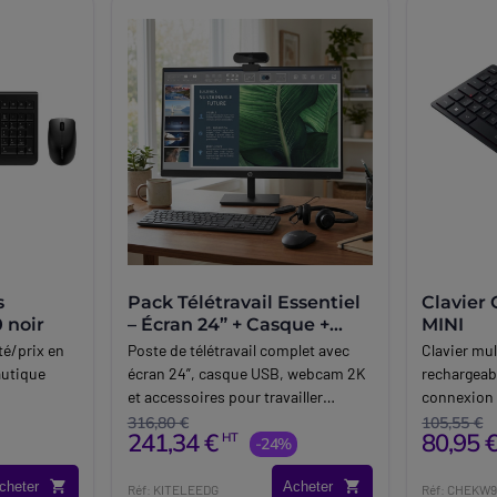
s
Pack Télétravail Essentiel
Clavie
noir
– Écran 24” + Casque +
MINI
Webcam + Clavier/Souris
té/prix en
Poste de télétravail complet avec
Clavier mu
autique
écran 24”, casque USB, webcam 2K
rechargeab
et accessoires pour travailler
connexion :
efficacement à distance.
dongle.
316,80 €
105,55 €
241,34 €
80,95 
HT
-24%
cheter
Acheter
Réf: KITELEEDG
Réf: CHEKW