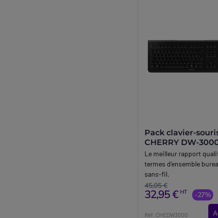
Pack clavier-souri
CHERRY DW-3000 
Le meilleur rapport quali
termes d'ensemble bure
sans-fil.
45,05 €
32,95 €
HT
-27%
A
Réf: CHEDW3000