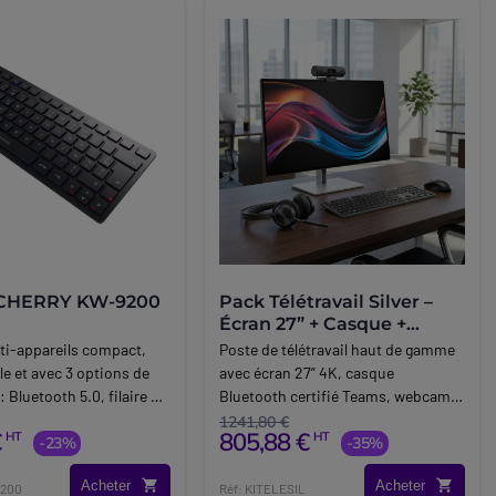
r CHERRY KW-9200
Pack Télétravail Silver –
Écran 27” + Casque +
Webcam + Clavier/Souris
lti-appareils compact,
Poste de télétravail haut de gamme
le et avec 3 options de
avec écran 27” 4K, casque
 Bluetooth 5.0, filaire ou
Bluetooth certifié Teams, webcam
Full HD avancée et accessoires sans
1241,80 €
€
805,88 €
HT
HT
-23%
fil pour une expérience optimale.
-35%
Acheter
Acheter
9200
Réf: KITELESIL