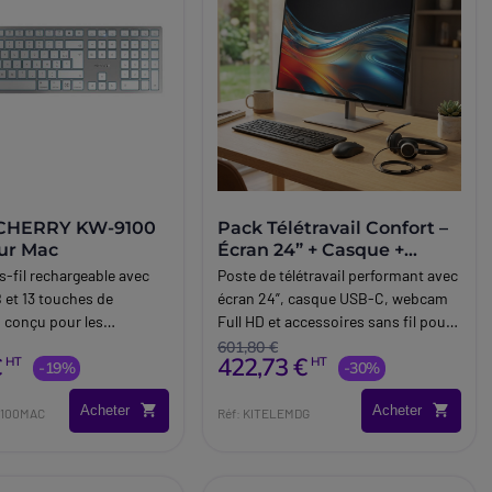
 CHERRY KW-9100
Pack Télétravail Confort –
ur Mac
Écran 24” + Casque +
Webcam + Clavier/Souris
s-fil rechargeable avec
Poste de télétravail performant avec
 et 13 touches de
écran 24”, casque USB-C, webcam
, conçu pour les
Full HD et accessoires sans fil pour
s de Mac.
un confort optimal au quotidien.
601,80 €
€
422,73 €
HT
HT
-19%
-30%
Acheter
Acheter
9100MAC
Réf: KITELEMDG