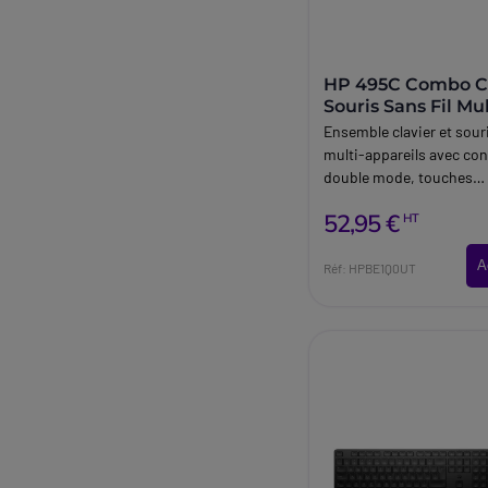
HP 495C Combo Cl
Souris Sans Fil Mul
Device
Ensemble clavier et souri
multi-appareils avec co
double mode, touches
programmables et sécuri
52,95 €
HT
renforcée pour un usage
professionnel quotidien
A
Réf: HPBE1Q0UT