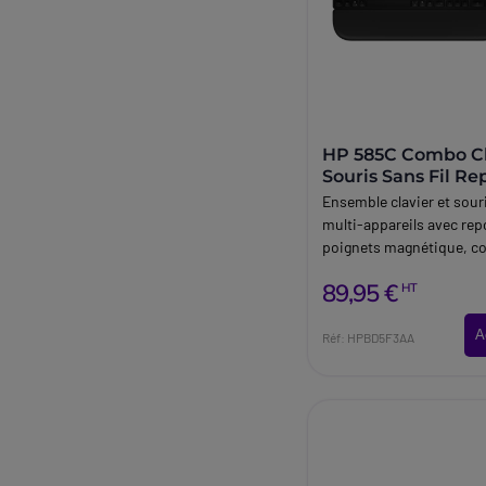
HP 585C Combo Cl
Souris Sans Fil Re
Poignets
Ensemble clavier et souri
multi-appareils avec rep
poignets magnétique, c
sécurisée et touches
89,95 €
HT
programmables pour un 
optimal.
A
Réf: HPBD5F3AA