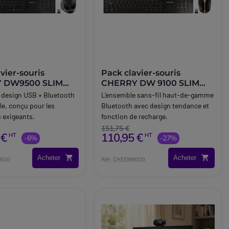
vier-souris
Pack clavier-souris
 DW9500 SLIM
CHERRY DW 9100 SLIM
luetooth
noir
 design USB + Bluetooth
L'ensemble sans-fil haut-de-gamme
le, conçu pour les
Bluetooth avec design tendance et
s exigeants.
fonction de recharge.
151,75 €
 €
110,95 €
HT
HT
-6%
-27%
Acheter
Acheter
9500
Réf: CHEDW9100