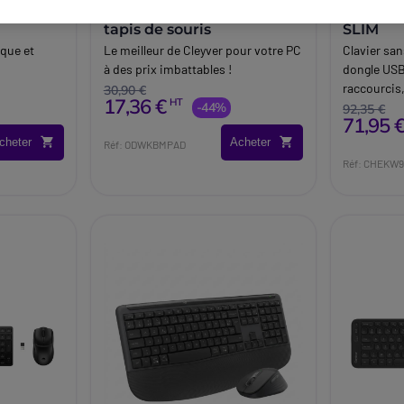
fil
Clavier et souris Cleyver +
Clavier
tapis de souris
SLIM
ique et
Le meilleur de Cleyver pour votre PC
Clavier san
à des prix imbattables !
dongle USB
raccourcis
30,90 €
17,36 €
HT
-44%
exigeants.
92,35 €
71,95 
cheter
Acheter
Réf: ODWKBMPAD
Réf: CHEKW9