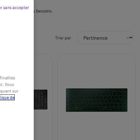
r sans accepter
arfaitement à vos besoins.
Trier par
inalités
nt. Vous
iquant sur
tique de