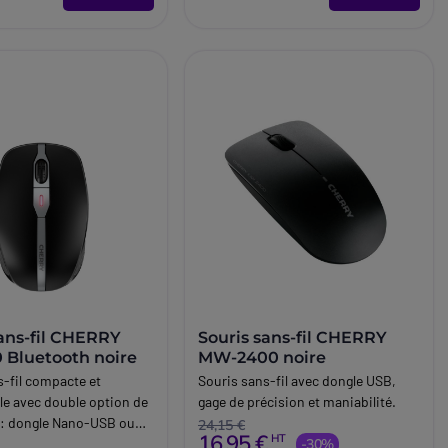
sans-fil CHERRY
Souris sans-fil CHERRY
Bluetooth noire
MW-2400 noire
s-fil compacte et
Souris sans-fil avec dongle USB,
le avec double option de
gage de précision et maniabilité.
 : dongle Nano-USB ou
24,15 €
16,95 €
HT
-30%