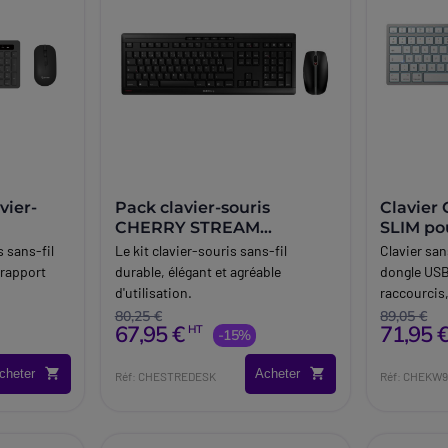
vier-
Pack clavier-souris
Clavier
CHERRY STREAM
SLIM po
DESKTOP noir
 sans-fil
Le kit clavier-souris sans-fil
Clavier san
 rapport
durable, élégant et agréable
dongle USB
d'utilisation.
raccourcis
utilisateur
80,25 €
89,05 €
67,95 €
71,95 
HT
-15%
cheter
Acheter
Réf: CHESTREDESK
Réf: CHEKW