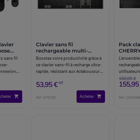
avier
Clavier sans fil
Pack cla
pose
rechargeable multi-
CHERRY
appareil HP 725
USB + B
s sans fil
Boostez votre productivité grâce à
L'ensemble
ose-
ce clavier sans-fil à recharge ultra-
rechargeab
onnexion
rapide, résistant aux éclaboussures
utilisateur
et personnalisable selon vos
166,05 €
155,95
53,95 €
HT
confort
besoins.
cheter
Acheter
Réf: HPK725
Réf: CHEDW