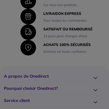
Sur tous nos produits
LIVRAISON EXPRESS
Pour toutes les commandes
SATISFAIT OU REMBOURSÉ
14 jours pour changer d'avis
ACHATS 100% SÉCURISÉS
Achetez en toute confiance
A propos de Onedirect
Qui sommes-nous ?
Pourquoi choisir Onedirect?
Nos marques
Nos engagements
Catalogue Onedirect
Service client
Notre démarche éco-responsable
Nos tops 10
Modalités de paiement