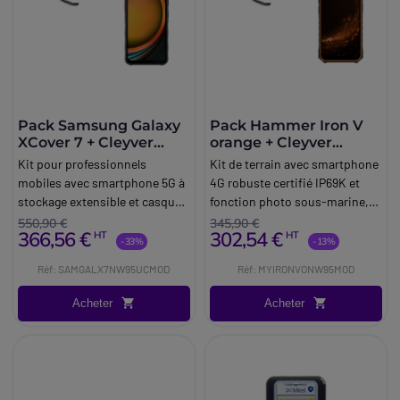
Pack Samsung Galaxy
Pack Hammer Iron V
XCover 7 + Cleyver
orange + Cleyver
Nomad 95 UC Modular
Nomad 95 UC Modular
Kit pour professionnels
Kit de terrain avec smartphone
mobiles avec smartphone 5G à
4G robuste certifié IP69K et
stockage extensible et casque
fonction photo sous-marine,
Bluetooth à réduction de bruit
accompagné d'un casque
550,90 €
345,90 €
366,56 €
302,54 €
HT
HT
active (ANC).
Bluetooth à réduction active de
-33%
-13%
bruit (ANC).
Réf: SAMGALX7NW95UCMOD
Réf: MYIRONVONW95MOD
Acheter
Acheter