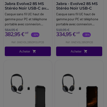
Jabra Evolve2 85 MS
Jabra - Evolve2 85 MS
Stéréo Noir USB-C avec
Stéréo Noir USB-C
base
Casque sans fil UC haut de
Casque sans fil UC haut de
gamme pour PC et téléphone
gamme pour PC et téléphone
portable avec connexion
portable avec connexion
dongle USB-C optimisé
dongle USB-C optimisé
564,95 €
518,95 €
382,95 €
334,95 €
HT
HT
Microsoft Teams et base pour
Microsoft Teams
-32%
-35%
bureau
Réf: GNEVOL285DMSUPCB
Réf: GNEVOL285DMCB
Acheter
Acheter