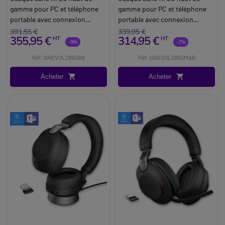
gamme pour PC et téléphone
gamme pour PC et téléphone
portable avec connexion
portable avec connexion
dongle USB-A
dongle USB-A optimisé
391,55 €
339,95 €
355,95 €
314,95 €
HT
HT
Microsoft Teams
-9%
-7%
Réf: GNEVOL285DAB
Réf: GNEVOL285DMAB
Acheter
Acheter