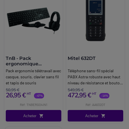
TnB - Pack
Mitel 632DT
ergonomique
télétravail
Pack ergonomie télétravail avec
Téléphone sans-fil spécial
casque, souris, clavier sans fil
PABX Astra robuste avec haut
et tapis de souris
niveau de résistance et bouton
d'urgence.
50,95 €
549,95 €
26,95 €
472,95 €
HT
HT
-47%
-14%
Réf: TNBERGO4IN1
Réf: AA632DT
Acheter
Acheter