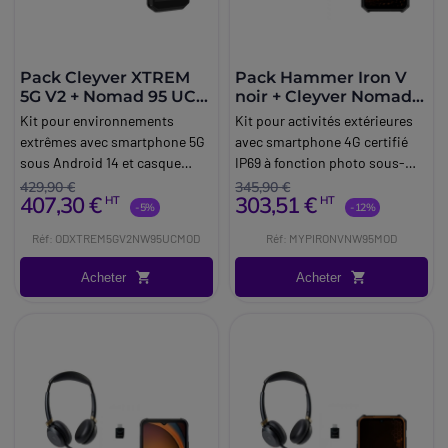
Pack Cleyver XTREM
Pack Hammer Iron V
5G V2 + Nomad 95 UC
noir + Cleyver Nomad
Modular
95 UC Modular
Kit pour environnements
Kit pour activités extérieures
extrêmes avec smartphone 5G
avec smartphone 4G certifié
sous Android 14 et casque
IP69 à fonction photo sous-
Bluetooth avec réduction
marine et casque Bluetooth
429,90 €
345,90 €
407,30 €
303,51 €
HT
HT
active de bruit (ANC).
avec réduction de bruit active
-5%
-12%
(ANC).
Réf: ODXTREM5GV2NW95UCMOD
Réf: MYPIRONVNW95MOD
Acheter
Acheter