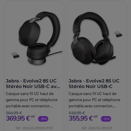
Jabra - Evolve2 85 UC
Jabra - Evolve2 85 UC
Stéréo Noir USB-C avec
Stéréo Noir USB-C
base
Casque sans fil UC haut de
Casque sans fil UC haut de
gamme pour PC et téléphone
gamme pour PC et téléphone
portable avec connexion
portable avec connexion
dongle USB-C et base pour
dongle USB-C
564,95 €
518,95 €
369,95 €
355,95 €
HT
HT
bureau
-35%
-31%
Réf: GNEVOL285DSUPCB
Réf: GNEVOL285DCB