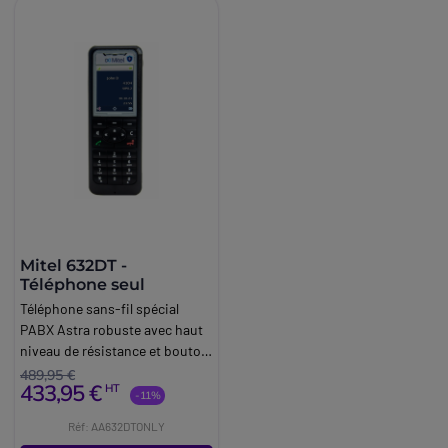
Mitel 632DT -
Téléphone seul
Téléphone sans-fil spécial
PABX Astra robuste avec haut
niveau de résistance et bouton
d'urgence.
489,95 €
433,95 €
HT
-11%
Réf: AA632DTONLY