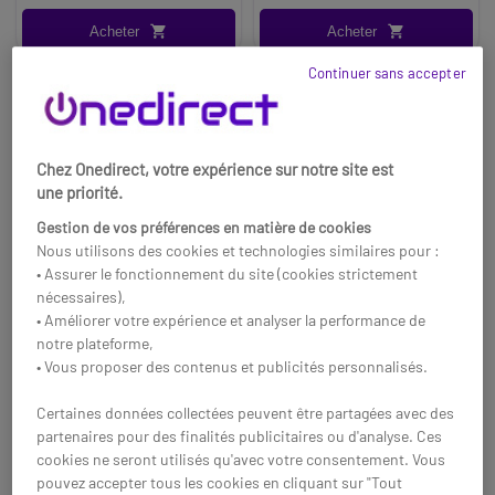
Acheter
Acheter
Continuer sans accepter
Chez Onedirect, votre expérience sur notre site est
une priorité.
Gestion de vos préférences en matière de cookies
Nous utilisons des cookies et technologies similaires pour :
• Assurer le fonctionnement du site (cookies strictement
nécessaires),
• Améliorer votre expérience et analyser la performance de
notre plateforme,
• Vous proposer des contenus et publicités personnalisés.
Jabra - Evolve2 85 UC
Jabra Evolve2 85 MS
Stéréo Noir USB-A avec
Stéréo Noir USB-A avec
Certaines données collectées peuvent être partagées avec des
base
base
Casque sans fil UC haut de
Casque sans fil UC haut de
partenaires pour des finalités publicitaires ou d'analyse. Ces
gamme pour PC et téléphone
gamme pour PC et téléphone
cookies ne seront utilisés qu'avec votre consentement. Vous
portable avec connexion
portable avec connexion
pouvez accepter tous les cookies en cliquant sur "Tout
dongle USB-A et base pour
dongle USB-A optimisé