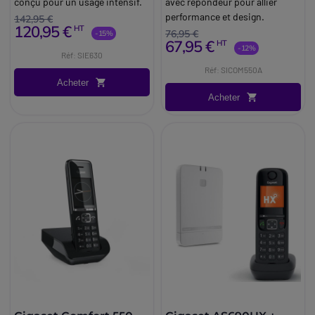
conçu pour un usage intensif.
avec répondeur pour allier
performance et design.
142,95 €
120,95 €
HT
76,95 €
-15%
67,95 €
HT
-12%
Réf: SIE630
Réf: SICOM550A
Acheter
Acheter