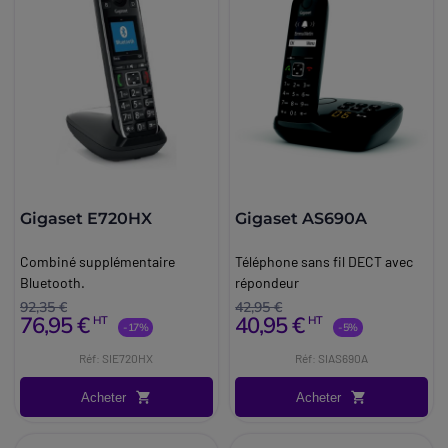
Gigaset E720HX
Gigaset AS690A
Combiné supplémentaire
Téléphone sans fil DECT avec
Bluetooth.
répondeur
92,35 €
42,95 €
76,95 €
40,95 €
HT
HT
-17%
-5%
Réf: SIE720HX
Réf: SIAS690A
Acheter
Acheter