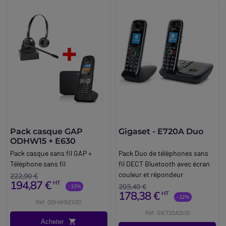
Pack casque GAP
Gigaset - E720A Duo
ODHW15 + E630
Pack casque sans fil GAP +
Pack Duo de téléphones sans
Téléphone sans fil
fil DECT Bluetooth avec écran
couleur et répondeur
222,90 €
194,87 €
HT
203,40 €
-13%
178,38 €
HT
-12%
Réf: ODHW15E630
Réf: SIE720ADUO
Acheter