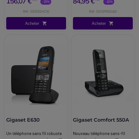
156,07 €
84,95 €
-15%
-16%
Réf: SIE630HC10
Réf: SICOM550AD
Acheter
Acheter
Gigaset E630
Gigaset Comfort 550A
Un téléphone sans fil robuste
Nouveau téléphone sans-fil