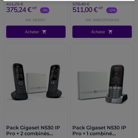
définition.
IP65.
411,25 €
578,40 €
375,24 €
511,00 €
HT
HT
-9%
-12%
Réf: SIE630T
Réf: SIN670R700HX3
Acheter
Acheter
Pack Gigaset N530 IP
Pack Gigaset N530 IP
Pro + 2 combinés
Pro + 1 combiné