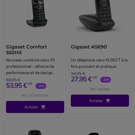
Gigaset Comfort
Gigaset AS690
550HX
Nouveau combiné sans-fil
Un téléphone sans fil DECT à la
professionnel – alliance de
fois puissant et pratique.
performance et de design.
34,95 €
27,95 €
HT
69,95 €
-20%
53,95 €
HT
-23%
Réf: SIAS690
Réf: SICOM550HX
Acheter
Acheter