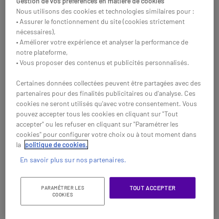
Gestion de vos préférences en matière de cookies
Réf: SIN530IPSL850X2
Réf: SIN210PROR700H
Nous utilisons des cookies et technologies similaires pour :
Acheter
Acheter
• Assurer le fonctionnement du site (cookies strictement
nécessaires),
• Améliorer votre expérience et analyser la performance de
notre plateforme,
• Vous proposer des contenus et publicités personnalisés.
Certaines données collectées peuvent être partagées avec des
partenaires pour des finalités publicitaires ou d'analyse. Ces
cookies ne seront utilisés qu'avec votre consentement. Vous
pouvez accepter tous les cookies en cliquant sur "Tout
accepter" ou les refuser en cliquant sur "Paramétrer les
cookies" pour configurer votre choix ou à tout moment dans
la
politique de cookies.
En savoir plus sur nos partenaires.
Gigaset E630 + 2
Gigaset N670IP Pro + 3
Gigaset R700H Pro
Gigaset R700H
TOUT ACCEPTER
PARAMÉTRER LES
Le pack trio indispensable
Système monocellulaire IP
COOKIES
pour des échanges
jusqu'à 20 utilisateurs + 3
téléphoniques en haute
Gigaset R700H PRO robustes