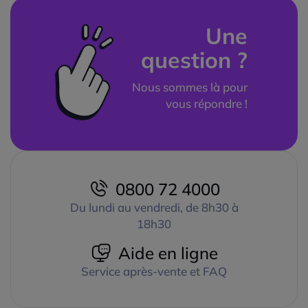
Une
question ?
Nous sommes là pour
vous répondre !
0800 72 4000
Du lundi au vendredi, de 8h30 à
18h30
Aide en ligne
Service après-vente et FAQ