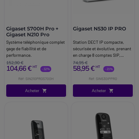
Gigaset S700H Pro +
Gigaset N530 IP PRO
Gigaset N210 Pro
Système téléphonique complet
Station DECT IP compacte,
gage de fiabilité et de
sécurisée et évolutive, prenant
performance.
en charge 8 comptes SIP,
parfaite pour les petites
152,90 €
74,95 €
104,66 €
58,95 €
HT
HT
entreprises.
-32%
-21%
Réf: SIN210PROS700H
Réf: SIN530IPPRO
Acheter
Acheter