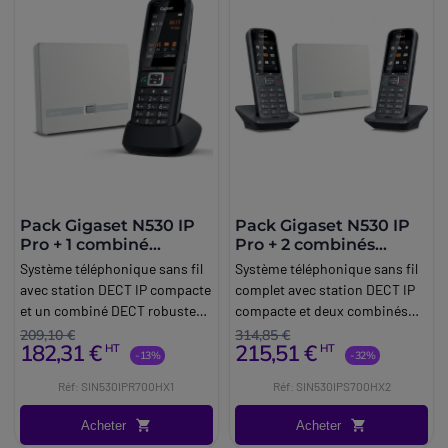
Pack Gigaset N530 IP
Pack Gigaset N530 IP
Pro + 1 combiné
Pro + 2 combinés
Gigaset R700H Pro
Gigaset S700H Pro
Système téléphonique sans fil
Système téléphonique sans fil
avec station DECT IP compacte
complet avec station DECT IP
et un combiné DECT robuste
compacte et deux combinés
certifié IP65.
DECT Bluetooth, parfait pour
209,10 €
314,85 €
182,31 €
215,51 €
HT
HT
les petites entreprises.
-13%
-32%
Réf: SIN530IPR700HX1
Réf: SIN530IPS700HX2
Acheter
Acheter