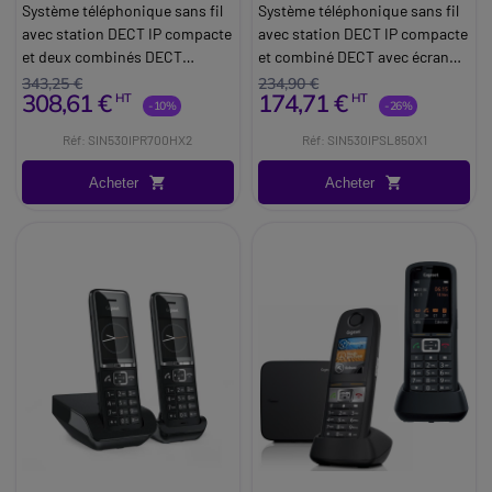
Gigaset R700H Pro
Gigaset SL850H Pro
Système téléphonique sans fil
Système téléphonique sans fil
avec station DECT IP compacte
avec station DECT IP compacte
et deux combinés DECT
et combiné DECT avec écran
robuste certifiés IP65.
couleur et Bluetooth 5.1.
343,25 €
234,90 €
308,61 €
174,71 €
HT
HT
-10%
-26%
Réf: SIN530IPR700HX2
Réf: SIN530IPSL850X1
Acheter
Acheter