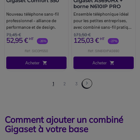
Gigaset Comfort 550
Gigaset AS690HX +
borne N610IP PRO
Nouveau téléphone sans-fil
Ensemble téléphonique idéal
professionnel – alliance de
pour les petites entreprises,
performance et de design.
avec combiné sans-fil pratique
et borne DECT IP prenant en
71,45 €
171,50 €
52,95 €
125,03 €
HT
HT
charge jusqu'à 8 utilisateurs.
-26%
-27%
Réf: SICOM550
Réf: SIN610IPAS690
Acheter
Acheter
1
2
3
Comment ajouter un combiné
Gigaset à votre base