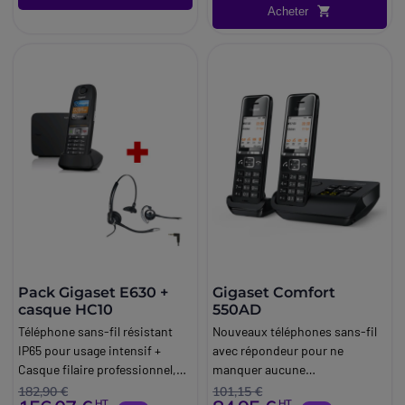
Acheter
Pack Gigaset E630 +
Gigaset Comfort
casque HC10
550AD
Téléphone sans-fil résistant
Nouveaux téléphones sans-fil
IP65 pour usage intensif +
avec répondeur pour ne
Casque filaire professionnel,
manquer aucune
prise Jack 2.5mm
communication.
182,90 €
101,15 €
HT
HT