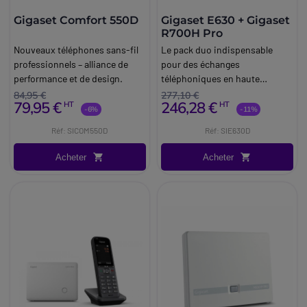
Gigaset Comfort 550D
Gigaset E630 + Gigaset
R700H Pro
Nouveaux téléphones sans-fil
Le pack duo indispensable
professionnels – alliance de
pour des échanges
performance et de design.
téléphoniques en haute
définition.
84,95 €
277,10 €
79,95 €
246,28 €
HT
HT
-6%
-11%
Réf: SICOM550D
Réf: SIE630D
Acheter
Acheter