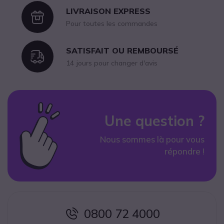
LIVRAISON EXPRESS
Icon
Pour toutes les commandes
SATISFAIT OU REMBOURSÉ
Icon
14 jours pour changer d'avis
Une question ?
Nous sommes là pour vous
répondre !
0800 72 4000
icon