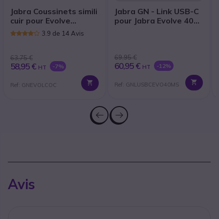
Jabra Coussinets simili
Jabra GN - Link USB-C
cuir pour Evolve
pour Jabra Evolve 40
20/30/40/65 |
MS
3.9 de 14 Avis
Accessoires
69,95 €
63,75 €
60,95 €
58,95 €
-12%
-7%
HT
HT
Ref: GNLUSBCEVO40MS
Ref: GNEVOLCOC
Avis