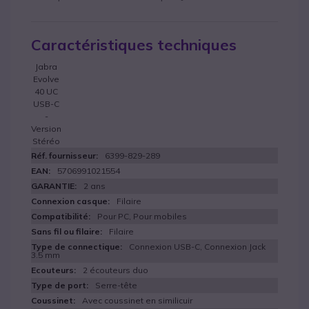
Caractéristiques techniques
Jabra
Evolve
40 UC
USB-C
-
Version
Stéréo
6399-829-289
5706991021554
2 ans
Filaire
Pour PC, Pour mobiles
Filaire
Connexion USB-C, Connexion Jack
3.5 mm
2 écouteurs duo
Serre-tête
Avec coussinet en similicuir