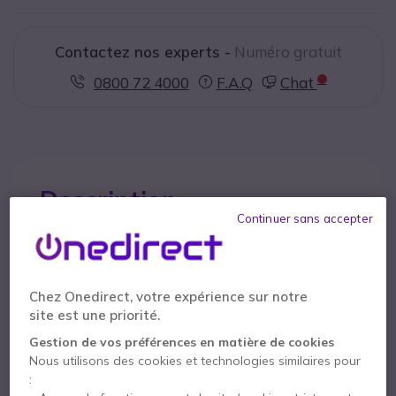
Contactez nos experts -
Numéro gratuit
0800 72 4000
F.A.Q
Chat
Description
Continuer sans accepter
Jabra Evolve 40 UC USB-C
- Version Stéréo
Chez Onedirect, votre expérience sur notre
site est une priorité.
Un
Gestion de vos préférences en matière de cookies
Nous utilisons des cookies et technologies similaires pour
: