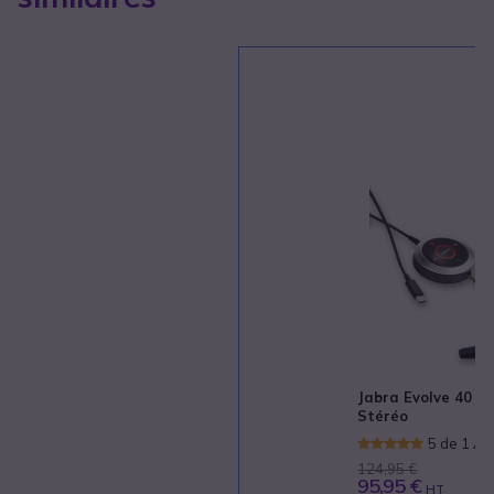
Jabra Evolve 40 U
Stéréo
5 de 1 Av
124,95 €
95,95 €
HT