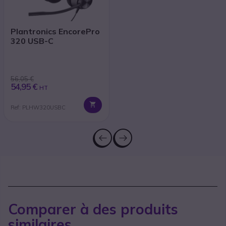
Plantronics EncorePro
320 USB-C
56,05 €
54,95 €
HT
Ref: PLHW320USBC
Comparer à des produits
similaires