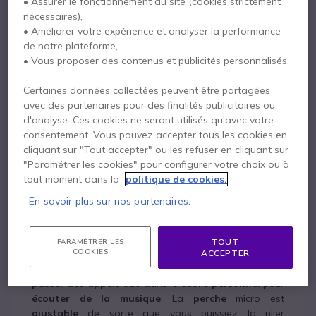
• Assurer le fonctionnement du site (cookies strictement
nécessaires),
• Améliorer votre expérience et analyser la performance
de notre plateforme,
• Vous proposer des contenus et publicités personnalisés.
Certaines données collectées peuvent être partagées
avec des partenaires pour des finalités publicitaires ou
d'analyse. Ces cookies ne seront utilisés qu'avec votre
consentement. Vous pouvez accepter tous les cookies en
cliquant sur "Tout accepter" ou les refuser en cliquant sur
"Paramétrer les cookies" pour configurer votre choix ou à
produit à la fois polyvalent et
tout moment dans la
politique de cookies.
pratique
En savoir plus sur nos partenaires.
Les casques professionnels de la gamme
Jabra
EVOLVE 40
sont des solutions audio
flexibles
qui
permettent aux utilisateurs de communiquer en toute
TOUT
PARAMÉTRER LES
COOKIES
ACCEPTER
simplicité.
Modernes
et
discrets
, ils sont utilisables
aussi bien dans le
domaine professionnel
pour
passer des appels
que dans le
cadre personnel
pour
écouter de la musique
. La
perche
micro est
ajustable
de sorte que vous puissiez la plier