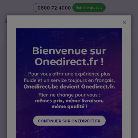
0800 72 4000
Numéro gratuit
Aller au contenu
Affichage
Ferm
navigation
Besoin d’une
salle de réunion
? Contactez notre
Service
avant-vente Visio
Accueil
Casque professionnel
Casque pour téléphone mobile et tablette
Jabra Evolve 40 UC USB-C - Version Stéréo
Passer à la fin de la galerie d’images