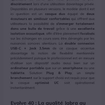
discrètement
lors d'une utilisation davantage privée.
Disponibles en plusieurs versions, le modèle dont il est
ici question est un
casque duo
équipé de
deux
écouteurs en similicuir confortables
qui offrent aux
utilisateurs la possibilité de
s'immerger totalement
dans une bulle de travail
grâce à une
excellente
isolation acoustique
, afin d'être pleinement
focalisés
sur les échanges en cours sans être dérangés par les
nuisances sonores alentours. La
double connexion
USB-C + Jack 3,5mm
de ce casque accentue
davantage la notion de flexibilité mentionnée
précédemment puisque le professionnel est en mesure
d'utiliser son dispositif audio aussi bien sur un
ordinateur portable
que sur un
smartphone
ou une
tablette
. Solution
Plug & Play
, un simple
branchement
sur le support choisi est requis pour que
le casque
optimisé UC
soit opérationnel
instantanément.
Evolve 40 : La qualité Jabra au